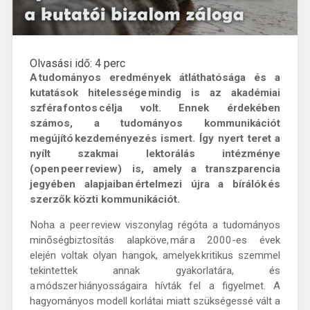
Olvasási idő:
4
perc
A tudományos eredmények átláthatósága és a
kutatások hitelessége mindig is az akadémiai
szféra fontos célja volt. Ennek érdekében
számos, a tudományos kommunikációt
megújító kezdeményezés ismert. Így nyert teret a
nyílt szakmai lektorálás intézménye
(open peer review)
is, amely a transzparencia
jegyében alapjaiban értelmezi újra a bírálók és
szerzők közti kommunikációt.
Noha a peer review viszonylag régóta a tudományos
minőségbiztosítás alapköve, már a 2000-es évek
elején voltak olyan hangok, amelyek kritikus szemmel
tekintettek annak gyakorlatára, és
a módszer hiányosságaira hívták fel a figyelmet. A
hagyományos modell korlátai miatt szükségessé vált a