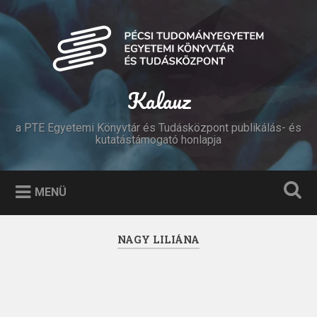
Tovább
a
Keresés
tartalomhoz
Kalauz
a PTE Egyetemi Könyvtár és Tudásközpont publikálás- és
kutatástámogató honlapja
MENÜ
NAGY LILIÁNA