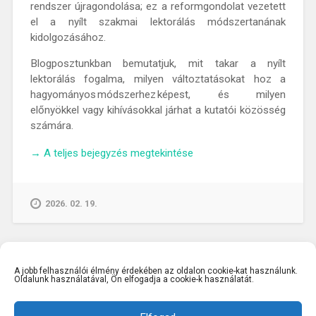
rendszer újragondolása; ez a reformgondolat vezetett
el a nyílt szakmai lektorálás módszertanának
kidolgozásához.
Blogposztunkban bemutatjuk, mit takar a nyílt
lektorálás fogalma, milyen változtatásokat hoz a
hagyományos módszerhez képest, és milyen
előnyökkel vagy kihívásokkal járhat a kutatói közösség
számára.
„Átláthatóság
→
A teljes bejegyzés megtekintése
a
tudományban: nyílt
szakmai lektorálás mint
2026. 02. 19.
a
kutatói
bizalom
záloga”
A jobb felhasználói élmény érdekében az oldalon cookie-kat használunk.
Oldalunk használatával, Ön elfogadja a cookie-k használatát.