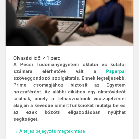
Olvasási idő:
< 1
perc
A Pécsi Tudományegyetem oktatói és kutatói
számára elérhetővé vált a
Paperpal
szöveggondozó szolgáltatás. Ennek legteljesebb,
Prime csomagjához biztosít az Egyetem
hozzáférést.
Az alábbi cikkben egy oktatóvideót
találnak, amely a felhasználóink visszajelzései
alapján a kevésbé ismert funkciókat mutatja be és
az ezek közötti eligazodásban nyújthat
segítséget.
„A
→
A teljes bejegyzés megtekintése
Paperpal