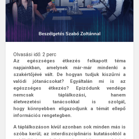
Olvasási idő:
2
perc
Az egészséges étkezés felkapott téma
napjainkban, amelynek már-már mindenki a
szakértőjévé vált. De hogyan tudjuk kiszűrni a
valódi jótanácsokat? Egyáltalán mi is az
egészséges étkezés? Epizódunk vendége
nemcsak táplálkozási, hanem
életvezetési tanácsokkal is szolgál,
hogy könnyebben eligazodjunk a témát ellepő
információs rengetegben.
A táplálkozáson kívül azonban sok minden más is
szóba kerül; az interdiszciplináris kutatásoktól a