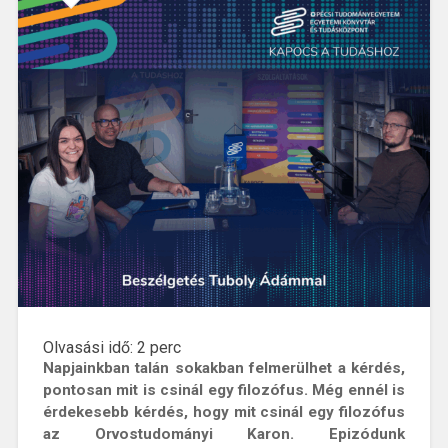
Zoltánnal”
Olvasási idő:
2
perc
Napjainkban talán sokakban felmerülhet a kérdés,
pontosan mit is csinál egy filozófus. Még ennél is
érdekesebb kérdés, hogy mit csinál egy filozófus
az Orvostudományi Karon. Epizódunk