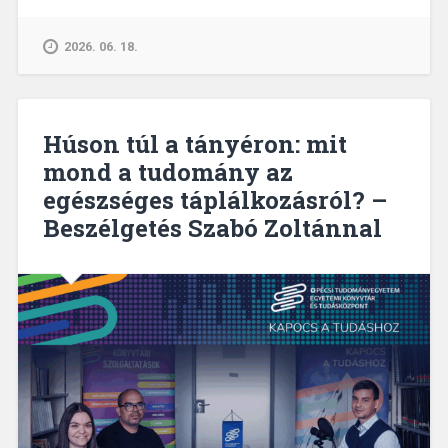
kevésbé
használt
2026. 06. 18.
funkciói
–
Research
|
Húson túl a tányéron: mit
Cite,
mond a tudomány az
Chat
egészséges táplálkozásról? –
PDF
és
Beszélgetés Szabó Zoltánnal
AI
Review”