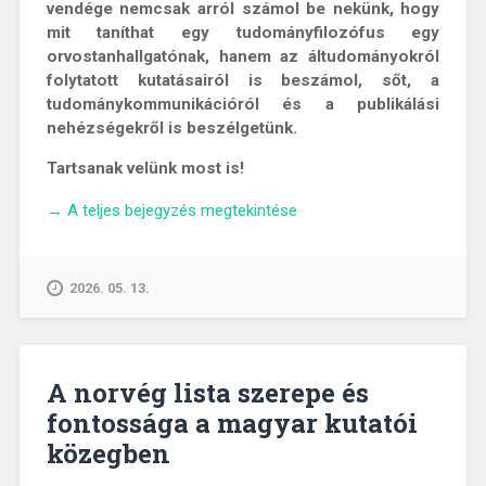
vendége nemcsak arról számol be nekünk, hogy
mit taníthat egy tudományfilozófus egy
orvostanhallgatónak, hanem az áltudományokról
folytatott kutatásairól is beszámol, sőt, a
tudománykommunikációról és a publikálási
nehézségekről is beszélgetünk.
Tartsanak velünk most is!
„„Köszönöm
→
A teljes bejegyzés megtekintése
a
hozzászólást,
maga
2026. 05. 13.
őrült.”
–
Beszélgetés
Tuboly
A norvég lista szerepe és
Ádám
fontossága a magyar kutatói
tudományfilozófussal”
közegben