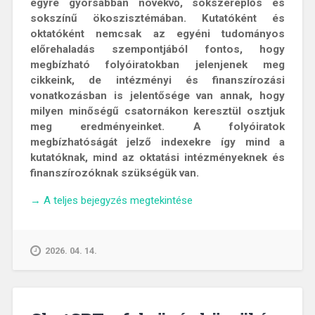
egyre gyorsabban növekvő, sokszereplős és
sokszínű ökoszisztémában. Kutatóként és
oktatóként nemcsak az egyéni tudományos
előrehaladás szempontjából fontos, hogy
megbízható folyóiratokban jelenjenek meg
cikkeink, de intézményi és finanszírozási
vonatkozásban is jelentősége van annak, hogy
milyen minőségű csatornákon keresztül osztjuk
meg eredményeinket. A folyóiratok
megbízhatóságát jelző indexekre így mind a
kutatóknak, mind az oktatási intézményeknek és
finanszírozóknak szükségük van.
„A
→
A teljes bejegyzés megtekintése
norvég
lista
szerepe
2026. 04. 14.
és
fontossága
a
magyar