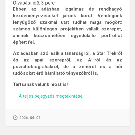
Olvasási idő:
3
perc
Ebben az adásban izgalmas és rendhagyó
kezdeményezéseket járunk körül. Vendégünk
lenyűgöző szakmai utat tudhat maga mögött:
számos különleges projektben vállalt szerepet,
aminek köszönhetően egyedülálló portfóliót
épített fel.
Az adásban szó esik a tanárságról, a Star Trekről
és az apai szerepről, az AI-ról és az
pszichobiográfiákról, de a zenéről és a női
tudósokat érő hátráltató tényezőkről is.
Tartsanak velünk most is!
„ChatGPT
→
A teljes bejegyzés megtekintése
a
felnövés
küszöbén
2026. 04. 07.
–
Beszélgetés