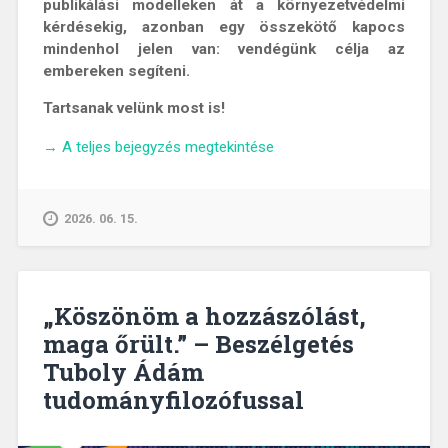
publikálási modelleken át a környezetvédelmi
kérdésekig, azonban egy összekötő kapocs
mindenhol jelen van: vendégünk célja az
embereken segíteni.
Tartsanak velünk most is!
„Húson
→
A teljes bejegyzés megtekintése
túl
a
tányéron:
2026. 06. 15.
mit
mond
a
tudomány
„Köszönöm a hozzászólást,
az
maga őrült.” – Beszélgetés
egészséges
Tuboly Ádám
táplálkozásról?
–
tudományfilozófussal
Beszélgetés
Szabó