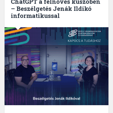
ChatGPT a felnövés küszöbén
kutatói
– Beszélgetés Jenák Ildikó
közegben”
informatikussal