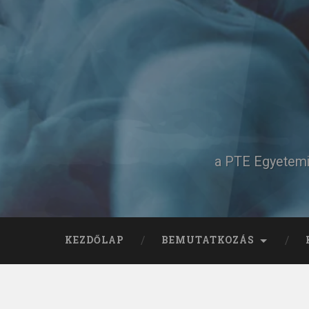
Tovább
a
tartalomhoz
Keresés
a PTE Egyetemi 
KEZDŐLAP
BEMUTATKOZÁS