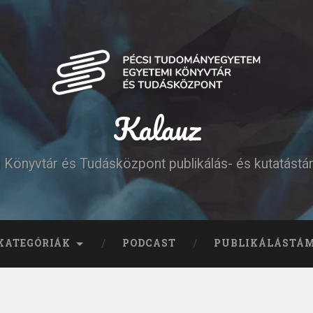
Kalauz
Könyvtár és Tudásközpont publikálás- és kutatást
KATEGÓRIÁK
PODCAST
PUBLIKÁLÁSTÁ