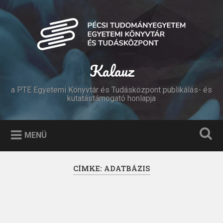
Tovább
a
Keresés
tartalomhoz
Kalauz
a PTE Egyetemi Könyvtár és Tudásközpont publikálás- és
kutatástámogató honlapja
MENÜ
CÍMKE:
ADATBÁZIS