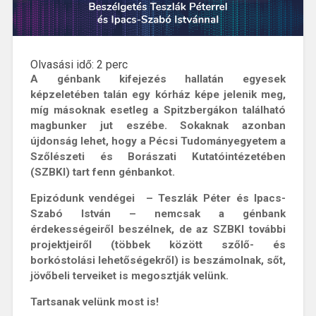
Olvasási idő:
2
perc
A génbank kifejezés hallatán egyesek
képzeletében talán egy kórház képe jelenik meg,
míg másoknak esetleg a Spitzbergákon található
magbunker jut eszébe. Sokaknak azonban
újdonság lehet, hogy a Pécsi Tudományegyetem a
Szőlészeti és Borászati Kutatóintézetében
(SZBKI) tart fenn génbankot.
Epizódunk vendégei – Teszlák Péter és Ipacs-
Szabó István – nemcsak a génbank
érdekességeiről beszélnek, de az SZBKI további
projektjeiről (többek között szőlő- és
borkóstolási lehetőségekről) is beszámolnak, sőt,
jövőbeli terveiket is megosztják velünk.
Tartsanak velünk most is!