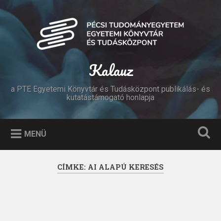
Tovább
a
Keresés
tartalomhoz
Kalauz
a PTE Egyetemi Könyvtár és Tudásközpont publikálás- és
kutatástámogató honlapja
MENÜ
CÍMKE:
AI ALAPÚ KERESÉS