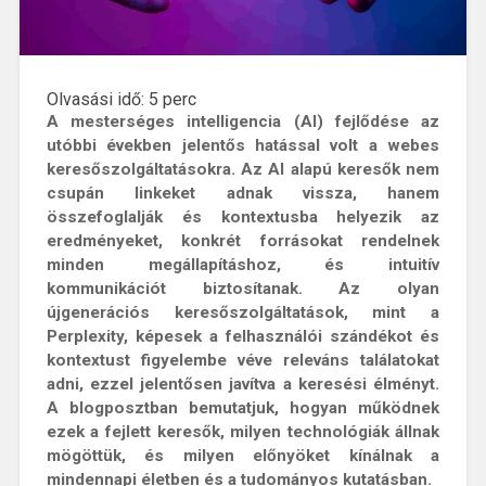
Olvasási idő:
5
perc
A mesterséges intelligencia (AI) fejlődése az
utóbbi években jelentős hatással volt a webes
keresőszolgáltatásokra. Az AI alapú keresők nem
csupán linkeket adnak vissza, hanem
összefoglalják és kontextusba helyezik az
eredményeket, konkrét forrásokat rendelnek
minden megállapításhoz, és intuitív
kommunikációt biztosítanak. Az olyan
újgenerációs keresőszolgáltatások, mint a
Perplexity, képesek a felhasználói szándékot és
kontextust figyelembe véve releváns találatokat
adni, ezzel jelentősen javítva a keresési élményt.
A blogposztban bemutatjuk, hogyan működnek
ezek a fejlett keresők, milyen technológiák állnak
mögöttük, és milyen előnyöket kínálnak a
mindennapi életben és a tudományos kutatásban.