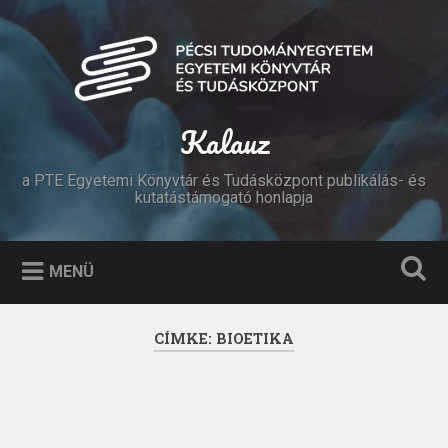
Tovább
a
Keresés
tartalomhoz
Kalauz
a PTE Egyetemi Könyvtár és Tudásközpont publikálás- és
kutatástámogató honlapja
MENÜ
CÍMKE:
BIOETIKA