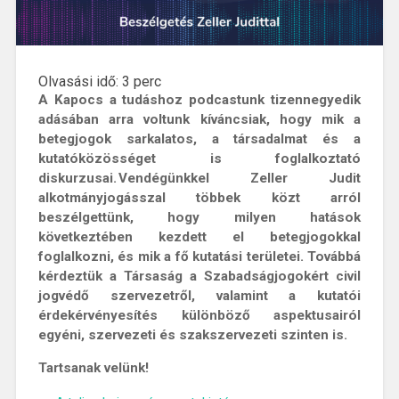
Olvasási idő:
3
perc
A Kapocs a tudáshoz podcastunk tizennegyedik
adásában arra voltunk kíváncsiak, hogy mik a
betegjogok sarkalatos, a társadalmat és a
kutatóközösséget is foglalkoztató
diskurzusai. Vendégünkkel Zeller Judit
alkotmányjogásszal többek közt arról
beszélgettünk, hogy milyen hatások
következtében kezdett el betegjogokkal
foglalkozni, és mik a fő kutatási területei. Továbbá
kérdeztük a Társaság a Szabadságjogokért civil
jogvédő szervezetről, valamint a kutatói
érdekérvényesítés különböző aspektusairól
egyéni, szervezeti és szakszervezeti szinten is.
Tartsanak velünk!