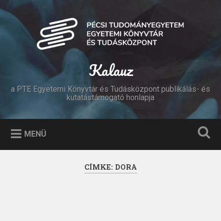
Tovább
a
Keresés
tartalomhoz
Kalauz
a PTE Egyetemi Könyvtár és Tudásközpont publikálás- és
kutatástámogató honlapja
MENÜ
CÍMKE:
DORA