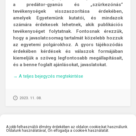
a predátor-gyanús és „szürkezónás”
tevékenységek visszaszorítása érdekében,
amelyek Egyetemünk kutatói, és mindazok
számára érdekesek lehetnek, akik publikációs
tevékenységet folytatnak. Fontosnak érezzük,
hogy a javaslatcsomag tartalmát közelebb hozzuk
az egyetemi polgárokhoz. A gyors tájékozódás
érdekében kérdések és válaszok formájában
kiemeljük a szöveg legfontosabb megállapításait,
és a benne foglalt ajánlásokat, javaslatokat.
„KALAUZ
→
A teljes bejegyzés megtekintése
A
“JAVASLATOK
A
2023. 11. 08.
KIFOGÁSOLHATÓ
GYAKORLATOT
FOLYTATÓ
FOLYÓIRATOK
A jobb felhasználói élmény érdekében az oldalon cookie-kat használunk.
CIKKEINEK
Oldalunk használatával, Ön elfogadja a cookie-k használatát.