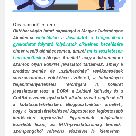
Olvasási idő:
5
perc
Október végén látott napvilágot a Magyar Tudományos
Akadémia
weboldalán
a
Javaslatok a kifogásolható
gyakorlatot folytató folyóiratok cikkeinek kezelésére
címet viselő ajánláscsomag, amiről
mi
is részletesen
beszámoltunk
a blogon.
Amellett, hogy a dokumentum
számos olyan konkrét javaslatot tartalmaz, amely a
predáto
r
-gyanús
és „szürkezónás” tevékenységek
visszaszorítása érdekében született, a tudományos
teljesítményértékelés reformjára is konkrét
javaslatokat tesz: a DORA, a Leideni kiáltvány és a
CoAR
A
elveinek gyakorlati alkalmazását segítené elő
a kutatásértékelésben.
Blogposztunkban
amellett,
hogy a kutatásértékeléssel kapcsolatos legfontosabb
kérdéseket
igyekszünk
Egyetem
ünk polgáraihoz
közelebb hozni
,
az MTA-
javaslatcsomag
tém
ánk
szempontjából releváns részeivel is
kiemelten