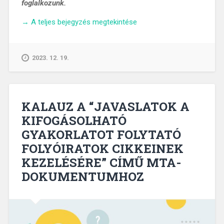
foglalkozunk.
„MTA-
→
A teljes bejegyzés megtekintése
JAVASLATCSOMAG
–
FÓKUSZBAN:
2023. 12. 19.
A
KUTATÁSÉRTÉKELÉS
REFORMJA”
KALAUZ A “JAVASLATOK A
KIFOGÁSOLHATÓ
GYAKORLATOT FOLYTATÓ
FOLYÓIRATOK CIKKEINEK
KEZELÉSÉRE” CÍMŰ MTA-
DOKUMENTUMHOZ