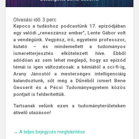
Olvasási idő:
3
perc
Kapocs a tudáshoz podcastünk 17. epizódjában
egy valódi „reneszánsz ember”, Lente Gábor volt
a vendégünk. Vegyész, író, egyetemi professzor,
kutató – és mindemellett a tudományos
ismeretterjesztés elkötelezett híve. Ebből
adódóan az sem lehet meglepő, hogy az epizód
témái is igen változatosak: a kémiától a sci-fi-ig,
Arany Jánostól a mesterséges intelligenciáig
kalandoztunk, sőt még a Dűnéből ismert Bene
Gesserit és a Pécsi Tudományegyetem közös
pontjait is felderítettük.
Tartsanak velünk ezen a tudományterületeken
átívelő utazáson!
„A
→
A teljes bejegyzés megtekintése
tudomány