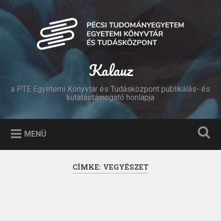
Tovább
a
Keresés
tartalomhoz
Kalauz
a PTE Egyetemi Könyvtár és Tudásközpont publikálás- és
kutatástámogató honlapja
MENÜ
CÍMKE:
VEGYÉSZET