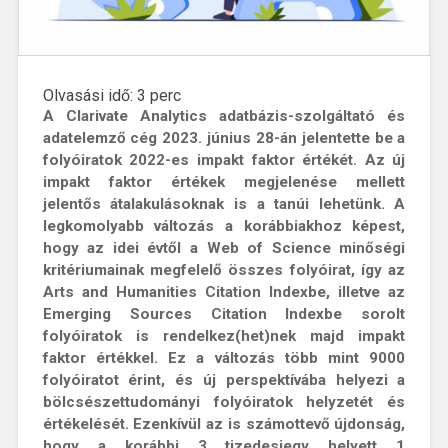
Olvasási idő:
3
perc
A Clarivate Analytics adatbázis-szolgáltató és
adatelemző cég 2023. június 28-án jelentette be a
folyóiratok 2022-es impakt faktor értékét. Az új
impakt faktor értékek megjelenése mellett
jelentős átalakulásoknak is a tanúi lehetünk. A
legkomolyabb változás a korábbiakhoz képest,
hogy az idei évtől a Web of Science minőségi
kritériumainak megfelelő összes folyóirat, így az
Arts and Humanities Citation Indexbe, illetve az
Emerging Sources Citation Indexbe sorolt
folyóiratok is rendelkez(het)nek majd impakt
faktor értékkel. Ez a változás több mint 9000
folyóiratot érint, és új perspektívába helyezi a
bölcsészettudományi folyóiratok helyzetét és
értékelését. Ezenkívül az is számottevő újdonság,
hogy a korábbi 3 tizedesjegy helyett 1