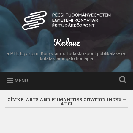
Tovább
a
Keresés
tartalomhoz
Kalauz
a PTE Egyetemi Könyvtár és Tudásközpont publikálás- és
kutatástámogató honlapja
MENÜ
CÍMKE:
ARTS AND HUMANITIES CITATION INDEX –
AHCI