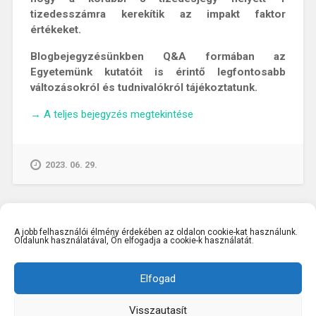
tizedesszámra kerekítik az impakt faktor
értékeket.
Blogbejegyzésünkben Q&A formában az
Egyetemünk kutatóit is érintő legfontosabb
változásokról és tudnivalókról tájékoztatunk.
„Megjelentek
→
A teljes bejegyzés megtekintése
a
2022-
es
2023. 06. 29.
impakt
faktor
értékek!
–
A jobb felhasználói élmény érdekében az oldalon cookie-kat használunk.
Minden,
Oldalunk használatával, Ön elfogadja a cookie-k használatát.
amit
a
Elfogad
legfontosabb
változásokról
Visszautasít
egy