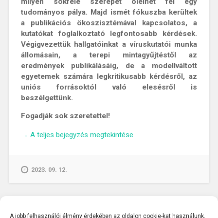
milyen sokféle szerepet ölelhet fel egy
tudományos pálya. Majd ismét fókuszba kerültek
a publikációs ökoszisztémával kapcsolatos, a
kutatókat foglalkoztató legfontosabb kérdések.
Végigvezettük hallgatóinkat a víruskutatói munka
állomásain, a terepi mintagyűjtéstől az
eredmények publikálásáig, de a modellváltott
egyetemek számára legkritikusabb kérdésről, az
uniós forrásoktól való elesésről is
beszélgettünk.
Fogadják sok szeretettel!
„KAPOCS
→
A teljes bejegyzés megtekintése
A
TUDÁSHOZ
PODCAST
2023. 09. 12.
III.
–
Beszélgetés
Kemenesi
A jobb felhasználói élmény érdekében az oldalon cookie-kat használunk.