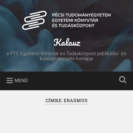
Tovább
a
Keresés
tartalomhoz
Kalauz
a PTE Egyetemi Könyvtár és Tudásközpont publikálás- és
kutatástámogató honlapja
MENÜ
CÍMKE:
ERASMUS