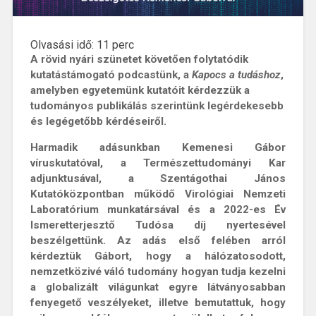
Olvasási idő:
11
perc
A rövid nyári szünetet követően f
olytatódik
kutatástámogató podcastünk, a
Kapocs a tudáshoz
,
amelyben egyetemünk kutatóit kérdezzük a
tudományos publikálás szerintünk legérdekesebb
és legégetőbb kérdéseiről.
Harmadik adásunkban Kemenesi Gábor
víruskutatóval, a Természettudományi Kar
adjunktusával, a Szentágothai János
Kutatóközpontban működő Virológiai Nemzeti
Laboratórium munkatársával és a 2022-es Év
Ismeretterjesztő Tudósa díj nyertesével
beszélgettünk. Az adás első felében arról
kérdeztük Gábort, hogy a hálózatosodott,
nemzetközivé váló tudomány hogyan tudja kezelni
a globalizált világunkat egyre látványosabban
fenyegető veszélyeket, illetve bemutattuk, hogy