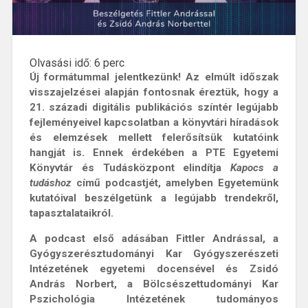
Olvasási idő:
6
perc
Új formátummal jelentkezünk! Az elmúlt időszak
visszajelzései alapján fontosnak éreztük, hogy a
21. századi digitális publikációs színtér legújabb
fejleményeivel kapcsolatban a könyvtári híradások
és elemzések mellett felerősítsük kutatóink
hangját is. Ennek érdekében a PTE Egyetemi
Könyvtár és Tudásközpont elindítja
Kapocs a
tudáshoz
című podcastjét, amelyben Egyetemünk
kutatóival beszélgetünk a legújabb trendekről,
tapasztalataikról.
A podcast első adásában Fittler Andrással, a
Gyógyszerésztudományi Kar Gyógyszerészeti
Intézetének egyetemi docensével és Zsidó
András Norbert, a Bölcsészettudományi Kar
Pszichológia Intézetének tudományos