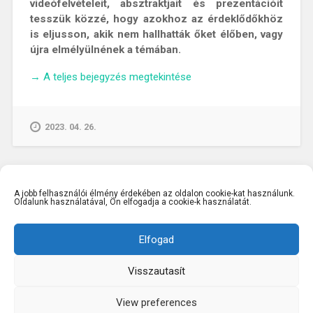
videófelvételeit, absztraktjait és prezentációit
tesszük közzé, hogy azokhoz az érdeklődőkhöz
is eljusson, akik nem hallhatták őket élőben, vagy
újra elmélyülnének a témában.
„Könyvtári
→
A teljes bejegyzés megtekintése
kalauz
a
publikációs
2023. 04. 26.
gyakorlatok
útvesztőjében-
Publikációs
workshop
A jobb felhasználói élmény érdekében az oldalon cookie-kat használunk.
a
Oldalunk használatával, Ön elfogadja a cookie-k használatát.
Tudásközpontban”
Elfogad
Visszautasít
KÖSZÖNJÜK WORDPRESS!
|
SABLON: BASKERVILLE
2,
ANDERS NOREN
FEJLESZTÉSÉBEN.
View preferences
FEL ↑