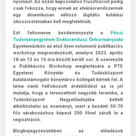
nyomást. Az ezzel kapcsolatos frusztrációt pedig
csak fokozza, hogy ennek az elvárásrendszernek
egy dinamikusan változó digitális kutatási
ökoszisztémában kell megfelelniük.
Ezt felismerve kezdeményezte a
Pécsi
Tudományegyetem Doktorandusz Önkormányzata
Egyetemünkön az első ilyen volumenű publikációs
workshop megrendezését, amelyre
2023. április
18-án 13 és 16 óra között került sor
. A szervezők
a Publikációs Workshop megtartására a PTE
Egyetemi Könyvtár és Tudásközpont
kutatástámogató könyvtáros kollégáit kérték fel. A
téma iránti felfokozott érdeklődést az is jól
mutatja, hogy a tervezettnél nagyobb terembe, a
Tudásközpont Nagyelőadójába kellett
átköltöztetni az eseményt, mert a kezdeti 50-70
fős várakozáshoz képest 200 fővel zárult le a
regisztráció.
Blogbejegyzésünkben az előadások