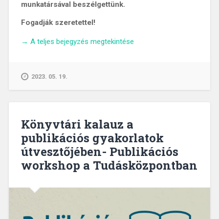
munkatársával beszélgettünk.
Fogadják szeretettel!
„KAPOCS
→
A teljes bejegyzés megtekintése
A
TUDÁSHOZ
PODCAST
2023. 05. 19.
I.
–
Beszélgetés
Fittler
Könyvtári kalauz a
Andrással
publikációs gyakorlatok
és
útvesztőjében- Publikációs
Zsidó
András
workshop a Tudásközpontban
Norberttel”