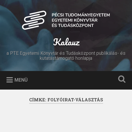
Tovább
a
Keresés
tartalomhoz
Kalauz
a PTE Egyetemi Könyvtár és Tudásközpont publikálás- és
kutatástámogató honlapja
MENÜ
CÍMKE:
FOLYÓIRAT-VÁLASZTÁS