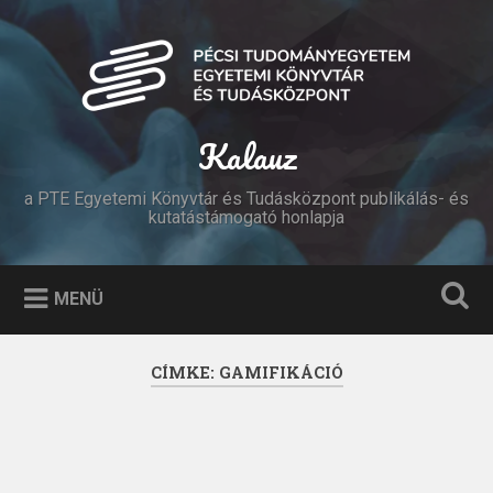
Tovább
a
Keresés
tartalomhoz
Kalauz
a PTE Egyetemi Könyvtár és Tudásközpont publikálás- és
kutatástámogató honlapja
MENÜ
CÍMKE:
GAMIFIKÁCIÓ