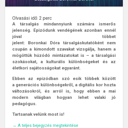
Olvasási idő:
2
perc
A társalgás mindannyiunk számára ismerős
jelenség. Epizódunk vendégének azonban ennél
jóval többet
jelent: Boronkai Dóra társalgáskutatóként nem
csupán a kimondott szavakat vizsgálja, hanem a
mögöttük húzódó mintázatokat is – a társalgási
szokásokat, a kulturális különbségeket és az
életkori sajátosságokat egyaránt.
Ebben az epizódban szó esik többek között
a generációs különbségekről, a digitális kor hozta
változásokról, és arról is, hogy ebben a mai
modern világban hogyan lehet valaki jó
pedagógus.
Tartsanak velünk most is!
„A
→
A teljes bejegyzés megtekintése