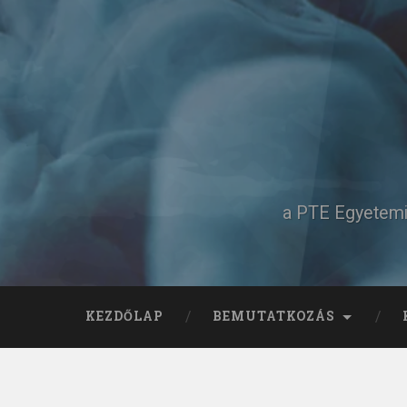
Tovább
a
tartalomhoz
Keresés
a PTE Egyetemi 
KEZDŐLAP
BEMUTATKOZÁS