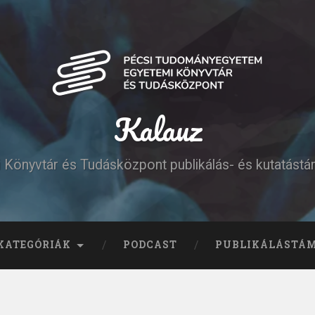
Kalauz
Könyvtár és Tudásközpont publikálás- és kutatást
KATEGÓRIÁK
PODCAST
PUBLIKÁLÁSTÁ