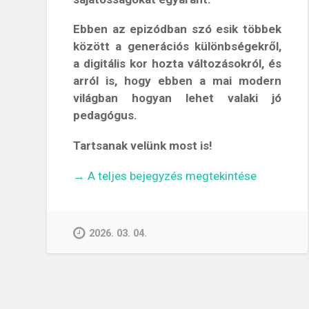
Ebben az epizódban szó esik többek
között a generációs különbségekről,
a digitális kor hozta változásokról, és
arról is, hogy ebben a mai modern
világban hogyan lehet valaki jó
pedagógus.
Tartsanak velünk most is!
„A
→
A teljes bejegyzés megtekintése
jövő
tanára
egy
2026. 03. 04.
filter
–
Beszélgetés
Dr.