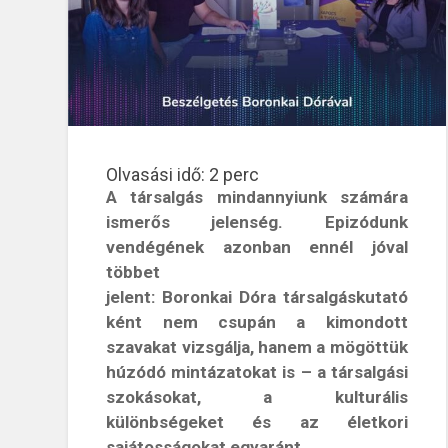
Olvasási idő:
2
perc
A társalgás mindannyiunk számára
ismerős jelenség. Epizódunk
vendégének azonban ennél jóval
többet
jelent: Boronkai Dóra társalgáskutató
ként nem csupán a kimondott
szavakat vizsgálja, hanem a mögöttük
húzódó mintázatokat is – a társalgási
szokásokat, a kulturális
különbségeket és az életkori
sajátosságokat egyaránt.