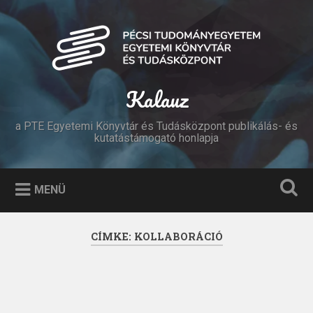
Tovább
a
Keresés
tartalomhoz
Kalauz
a PTE Egyetemi Könyvtár és Tudásközpont publikálás- és
kutatástámogató honlapja
MENÜ
CÍMKE:
KOLLABORÁCIÓ