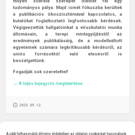
milyen sokféle szerepet ölelhet fel egy
tudományos pálya. Majd ismét fókuszba kerültek
a publikációs ökoszisztémával kapcsolatos, a
kutatókat foglalkoztató legfontosabb kérdések.
Végigvezettük hallgatóinkat a víruskutatói munka
állomásain, a terepi mintagyűjtéstől az
eredmények publikálásáig, de a modellváltott
egyetemek számára legkritikusabb kérdésről, az
uniós forrásoktól való elesésről is
beszélgettünk.
Fogadják sok szeretettel!
„KAPOCS
→
A teljes bejegyzés megtekintése
A
TUDÁSHOZ
PODCAST
2023. 09. 12.
III.
–
Beszélgetés
Kemenesi
A jobb felhasználói élmény érdekében az oldalon cookie-kat használunk.