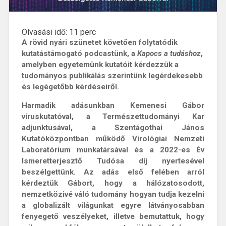
Olvasási idő:
11
perc
A rövid nyári szünetet követően f
olytatódik
kutatástámogató podcastünk, a
Kapocs a tudáshoz
,
amelyben egyetemünk kutatóit kérdezzük a
tudományos publikálás szerintünk legérdekesebb
és legégetőbb kérdéseiről.
Harmadik adásunkban Kemenesi Gábor
víruskutatóval, a Természettudományi Kar
adjunktusával, a Szentágothai János
Kutatóközpontban működő Virológiai Nemzeti
Laboratórium munkatársával és a 2022-es Év
Ismeretterjesztő Tudósa díj nyertesével
beszélgettünk. Az adás első felében arról
kérdeztük Gábort, hogy a hálózatosodott,
nemzetközivé váló tudomány hogyan tudja kezelni
a globalizált világunkat egyre látványosabban
fenyegető veszélyeket, illetve bemutattuk, hogy