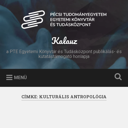
Tovább
a
Keresés
tartalomhoz
Kalauz
a PTE Egyetemi Könyvtár és Tudásközpont publikálás- és
kutatástámogató honlapja
MENÜ
CÍMKE:
KULTURÁLIS ANTROPOLÓGIA