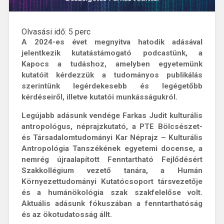
Olvasási idő:
5
perc
A 2024-es évet megnyitva hatodik adásával
jelentkezik kutatástámogató podcastünk, a
Kapocs a tudáshoz, amelyben egyetemünk
kutatóit kérdezzük a tudományos publikálás
szerintünk legérdekesebb és legégetőbb
kérdéseiről, illetve kutatói munkásságukról.
Legújabb adásunk vendége Farkas Judit kulturális
antropológus, néprajzkutató, a PTE Bölcsészet-
és Társadalomtudományi Kar Néprajz – Kulturális
Antropológia Tanszékének egyetemi docense, a
nemrég újraalapított Fenntartható Fejlődésért
Szakkollégium vezető tanára, a Humán
Környezettudományi Kutatócsoport társvezetője
és a humánökológia szak szakfelelőse volt.
Aktuális adásunk fókuszában a fenntarthatóság
és az ökotudatosság állt.