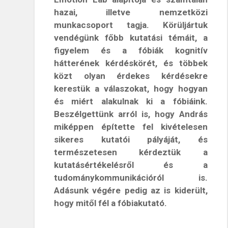
hazai, illetve nemzetközi
munkacsoport tagja. Körüljártuk
vendégünk főbb kutatási témáit, a
figyelem és a fóbiák kognitív
hátterének kérdéskörét, és többek
közt olyan érdekes kérdésekre
kerestük a válaszokat, hogy hogyan
és miért alakulnak ki a fóbiáink.
Beszélgettünk arról is, hogy András
miképpen építette fel kivételesen
sikeres kutatói pályáját, és
természetesen kérdeztük a
kutatásértékelésről és a
tudománykommunikációról is.
Adásunk végére pedig az is kiderült,
hogy mitől fél a fóbiakutató.