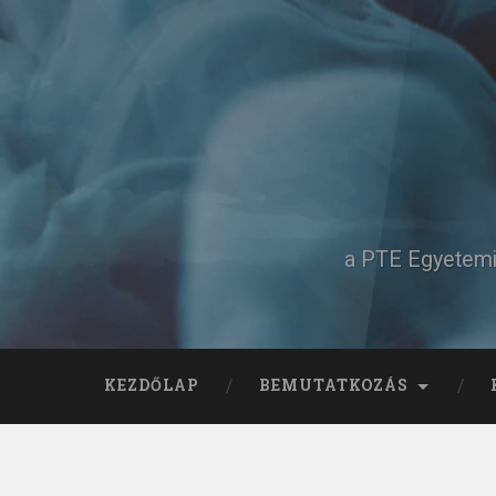
Tovább
a
tartalomhoz
Keresés
a PTE Egyetemi 
KEZDŐLAP
BEMUTATKOZÁS