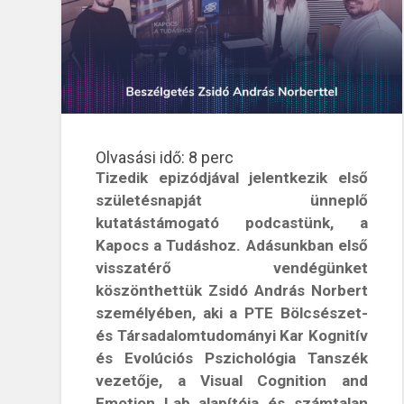
Olvasási idő:
8
perc
Tizedik epizódjával jelentkezik első
születésnapját ünneplő
kutatástámogató podcastünk, a
Kapocs a Tudáshoz. Adásunkban első
visszatérő vendégünket
köszönthettük Zsidó András Norbert
személyében, aki a PTE Bölcsészet-
és Társadalomtudományi Kar Kognitív
és Evolúciós Pszichológia Tanszék
vezetője, a Visual Cognition and
Emotion Lab alapítója és számtalan