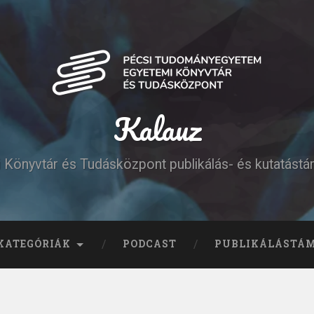
Kalauz
Könyvtár és Tudásközpont publikálás- és kutatást
KATEGÓRIÁK
PODCAST
PUBLIKÁLÁSTÁ