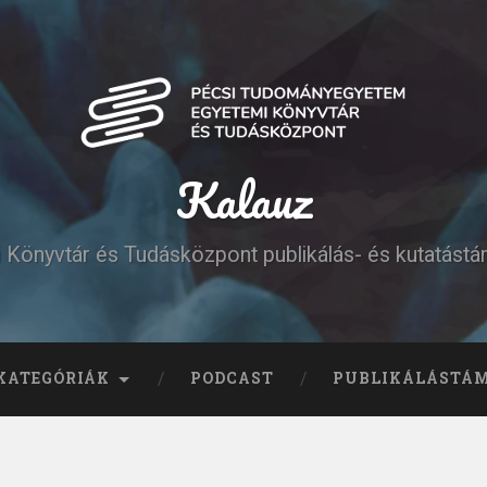
Kalauz
Könyvtár és Tudásközpont publikálás- és kutatást
KATEGÓRIÁK
PODCAST
PUBLIKÁLÁSTÁ