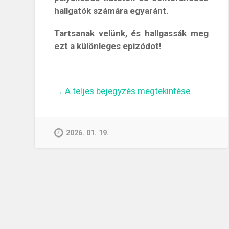
hallgatók számára egyaránt.
Tartsanak velünk, és hallgassák meg
ezt a különleges epizódot!
„A
→
A teljes bejegyzés megtekintése
kutató
is
ember
2026. 01. 19.
–
Kerekasztal-
beszélgetés
a
kutatói
életpálya
dilemmáiról”