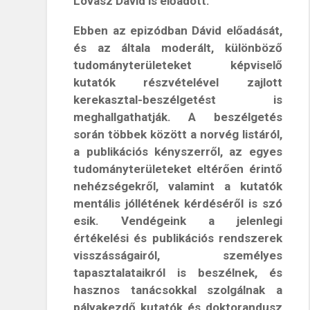
Lovász Dávid is előadott.
Ebben az epizódban Dávid előadását,
és az általa moderált, különböző
tudományterületeket képviselő
kutatók részvételével zajlott
kerekasztal-beszélgetést is
meghallgathatják. A beszélgetés
során többek között a norvég listáról,
a publikációs kényszerről, az egyes
tudományterületeket eltérően érintő
nehézségekről, valamint a kutatók
mentális jóllétének kérdéséről is szó
esik. Vendégeink a jelenlegi
értékelési és publikációs rendszerek
visszásságairól, személyes
tapasztalataikról is beszélnek, és
hasznos tanácsokkal szolgálnak a
pályakezdő kutatók és doktorandusz