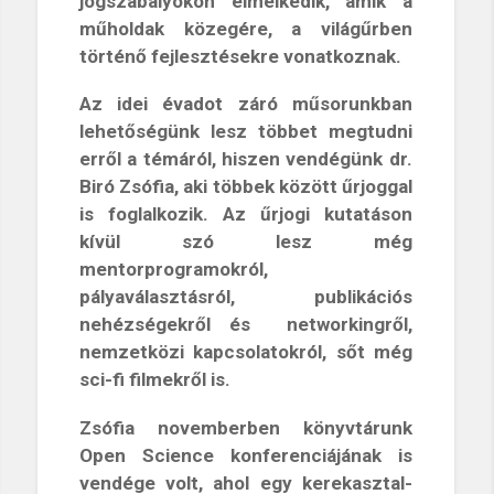
jogszabályokon elmélkedik, amik a
műholdak közegére, a világűrben
történő fejlesztésekre vonatkoznak.
Az idei évadot záró műsorunkban
lehetőségünk lesz többet megtudni
erről a témáról, hiszen vendégünk dr.
Biró Zsófia, aki többek között űrjoggal
is foglalkozik. Az űrjogi kutatáson
kívül szó lesz még
mentorprogramokról,
pályaválasztásról, publikációs
nehézségekről és networkingről,
nemzetközi kapcsolatokról, sőt még
sci-fi filmekről is.
Zsófia novemberben könyvtárunk
Open Science konferenciájának is
vendége volt, ahol egy kerekasztal-