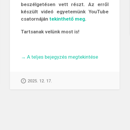
beszélgetésen vett részt. Az erről
készült videó egyetemünk YouTube
csatornáján
tekinthető meg
.
Tartsanak velünk most is!
„Hosszú
→
A teljes bejegyzés megtekintése
az
út
a
2025. 12. 17.
jogtudománytól
a
csillagokig
–
Beszélgetés
dr.
Biró