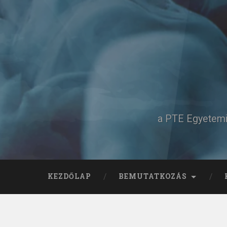
Tovább
a
tartalomhoz
Keresés
a PTE Egyetemi 
KEZDŐLAP
BEMUTATKOZÁS