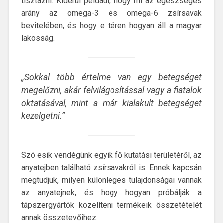
tisztázni. Kiderül például, hogy mi az egészséges
arány az omega-3 és omega-6 zsírsavak
bevitelében, és hogy e téren hogyan áll a magyar
lakosság.
„Sokkal több értelme van egy betegséget
megelőzni, akár felvilágosítással vagy a fiatalok
oktatásával, mint a már kialakult betegséget
kezelgetni.”
Szó esik vendégünk egyik fő kutatási területéről, az
anyatejben található zsírsavakról is. Ennek kapcsán
megtudjuk, milyen különleges tulajdonságai vannak
az anyatejnek, és hogy hogyan próbálják a
tápszergyártók közelíteni termékeik összetételét
annak összetevőihez.