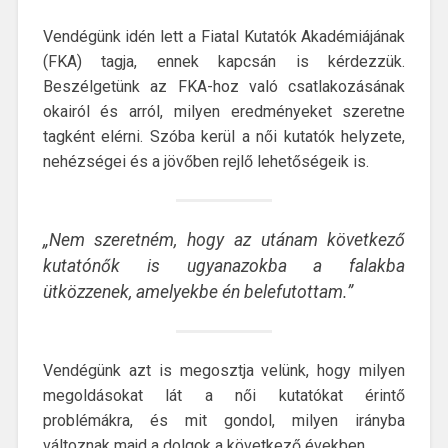
Vendégünk idén lett a Fiatal Kutatók Akadémiájának
(FKA) tagja, ennek kapcsán is kérdezzük.
Beszélgetünk az FKA-hoz való csatlakozásának
okairól és arról, milyen eredményeket szeretne
tagként elérni. Szóba kerül a női kutatók helyzete,
nehézségei és a jövőben rejlő lehetőségeik is.
„Nem szeretném, hogy az utánam következő
kutatónők is ugyanazokba a falakba
ütközzenek, amelyekbe én belefutottam.”
Vendégünk azt is megosztja velünk, hogy milyen
megoldásokat lát a női kutatókat érintő
problémákra, és mit gondol, milyen irányba
változnak majd a dolgok a következő években.