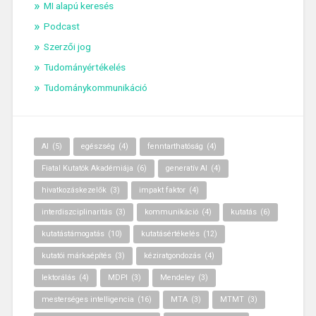
MI alapú keresés
Podcast
Szerzői jog
Tudományértékelés
Tudománykommunikáció
AI
(5)
egészség
(4)
fenntarthatóság
(4)
Fiatal Kutatók Akadémiája
(6)
generatív AI
(4)
hivatkozáskezelők
(3)
impakt faktor
(4)
interdiszciplinaritás
(3)
kommunikáció
(4)
kutatás
(6)
kutatástámogatás
(10)
kutatásértékelés
(12)
kutatói márkaépítés
(3)
kéziratgondozás
(4)
lektorálás
(4)
MDPI
(3)
Mendeley
(3)
mesterséges intelligencia
(16)
MTA
(3)
MTMT
(3)