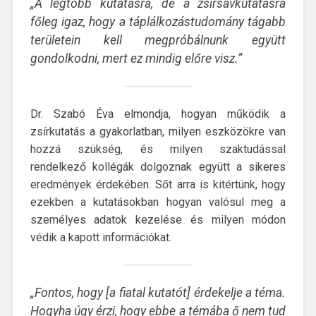
„A legtöbb kutatásra, de a zsírsavkutatásra
főleg igaz, hogy a táplálkozástudomány tágabb
területein kell megpróbálnunk együtt
gondolkodni, mert ez mindig előre visz.”
Dr. Szabó Éva elmondja, hogyan működik a
zsírkutatás a gyakorlatban, milyen eszközökre van
hozzá szükség, és milyen szaktudással
rendelkező kollégák dolgoznak együtt a sikeres
eredmények érdekében. Sőt arra is kitértünk, hogy
ezekben a kutatásokban hogyan valósul meg a
személyes adatok kezelése és milyen módon
védik a kapott információkat.
„Fontos, hogy [a fiatal kutatót] érdekelje a téma.
Hogyha úgy érzi, hogy ebbe a témába ő nem tud