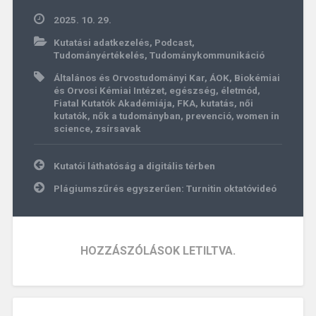
2025. 10. 29.
Kutatási adatkezelés
,
Podcast
,
Tudományértékelés
,
Tudománykommunikáció
Általános és Orvostudományi Kar
,
ÁOK
,
Biokémiai
és Orvosi Kémiai Intézet
,
egészség
,
életmód
,
Fiatal Kutatók Akadémiája
,
FKA
,
kutatás
,
női
kutatók
,
nők a tudományban
,
prevenció
,
women in
science
,
zsírsavak
Bejegyzés
Kutatói láthatóság a digitális térben
navigáció
Plágiumszűrés egyszerűen: Turnitin oktatóvideó
HOZZÁSZÓLÁSOK LETILTVA.