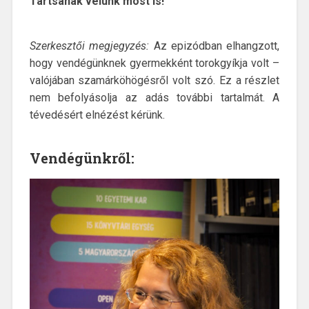
Tartsanak velünk most is!
Szerkesztői megjegyzés:
Az epizódban elhangzott,
hogy vendégünknek gyermekként torokgyíkja volt –
valójában szamárköhögésről volt szó. Ez a részlet
nem befolyásolja az adás további tartalmát. A
tévedésért elnézést kérünk.
Vendégünkről: