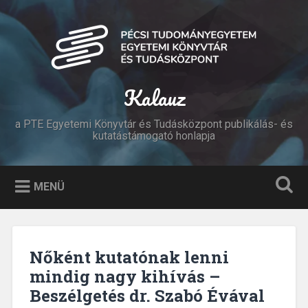
Tovább
a
Keresés
tartalomhoz
Kalauz
a PTE Egyetemi Könyvtár és Tudásközpont publikálás- és
kutatástámogató honlapja
MENÜ
Nőként kutatónak lenni
mindig nagy kihívás –
Beszélgetés dr. Szabó Évával