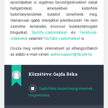
epizódjaiban is izgalmas beszélgetésekkel várjuk
hallgatóinkat, amelyekben különféle
tudományterületek kutatóit ismerhetik meg.
Hamarosan újabb interjúkkal jelentkezünk! Ha nem
szeretne lemaradni, kövesse kutatástámogató
blogunkat,
Spotify-csatornánkat
és
Facebook-
oldalunkat
valamint
YouTube csatornánkat
is.
Ossza meg velünk véleményét az elhangzottakról
az alábbi e-mail-címen:
authorsupport@lib.pte.hu
Közzétéve:
Gajda Réka
Gajda Réka összes bejegyzéseinek
megtekintése