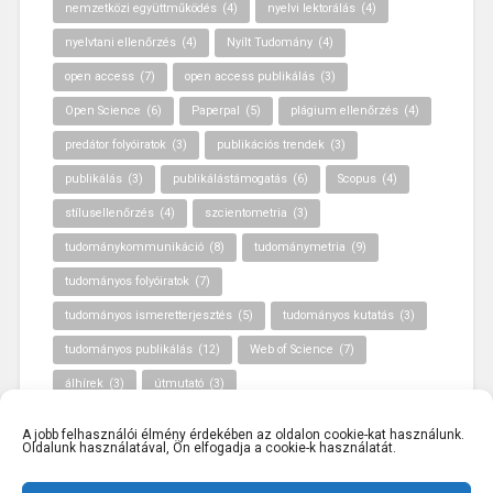
nemzetközi együttműködés
(4)
nyelvi lektorálás
(4)
nyelvtani ellenőrzés
(4)
Nyílt Tudomány
(4)
open access
(7)
open access publikálás
(3)
Open Science
(6)
Paperpal
(5)
plágium ellenőrzés
(4)
predátor folyóiratok
(3)
publikációs trendek
(3)
publikálás
(3)
publikálástámogatás
(6)
Scopus
(4)
stílusellenőrzés
(4)
szcientometria
(3)
tudománykommunikáció
(8)
tudománymetria
(9)
tudományos folyóiratok
(7)
tudományos ismeretterjesztés
(5)
tudományos kutatás
(3)
tudományos publikálás
(12)
Web of Science
(7)
álhírek
(3)
útmutató
(3)
A jobb felhasználói élmény érdekében az oldalon cookie-kat használunk.
Oldalunk használatával, Ön elfogadja a cookie-k használatát.