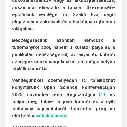
dokozahexaénsav vagy az eikozapentaénsav,
sokan már elveszítik a fonalat. Szerencsére
epizódunk vendége, dr. Szabó Éva, segít
eligazodni a zsírsavak és a biokémia rejtelmes
világában.
Beszélgetésünk azonban nemcsak a
tudományról szól, hanem a kutatói pálya és a
publikálás nehézségeiről, az anyai és kutatói
szerepek összehangolásáról, sőt még a helyes
táplálkozásról is.
Vendégünkkel személyesen is találkozhat
könyvtárunk Open Science konferenciáján
2025. november 5-én. Regisztráljon
ITT
és
tudjon meg többet a jövő kutatói és a nyílt
tudomány kapcsolatáról. Részletes program
elérhető a
weboldalunkon.