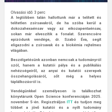
Olvasási idő:
3
perc
A legtöbben talán hallottunk már a telített és
telítetlen zsírsavakról, de ha szóba kerül a
dokozahexaénsav vagy az eikozapentaénsav,
sokan már elveszítik a fonalat. Szerencsére
epizódunk vendége, dr. Szabó Éva, segít
eligazodni a zsírsavak és a biokémia rejtelmes
világában.
Beszélgetésünk azonban nemcsak a tudományról
szól, hanem a kutatói pálya és a publikálás
nehézségeiről, az anyai és kutatói szerepek
összehangolásáról, sőt még a helyes
táplálkozásról is.
Vendégünkkel személyesen is találkozhat
könyvtárunk Open Science konferenciáján 2025.
november 5-én. Regisztráljon
ITT
és tudjon meg
többet a jövő kutatói és a nyílt tudomány