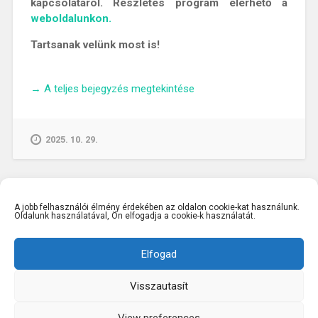
kapcsolatáról. Részletes program elérhető a
weboldalunkon.
Tartsanak velünk most is!
„Nőként
→
A teljes bejegyzés megtekintése
kutatónak
lenni
mindig
2025. 10. 29.
nagy
kihívás
–
Beszélgetés
A jobb felhasználói élmény érdekében az oldalon cookie-kat használunk.
dr.
Oldalunk használatával, Ön elfogadja a cookie-k használatát.
Szabó
Évával”
Elfogad
Visszautasít
KÖSZÖNJÜK WORDPRESS!
|
SABLON: BASKERVILLE
2,
ANDERS NOREN
FEJLESZTÉSÉBEN.
View preferences