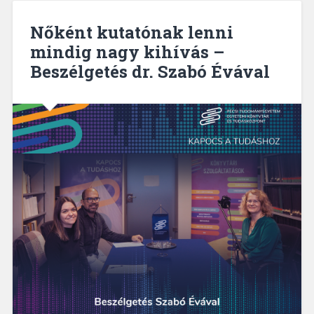
csillagokig
–
Nőként kutatónak lenni
Beszélgetés
mindig nagy kihívás –
dr.
Beszélgetés dr. Szabó Évával
Biró
Zsófia
űrjogásszal”