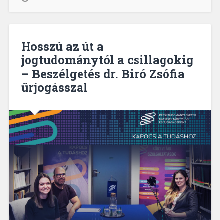
–
Beszélgetés
Jenák
Ildikó
Hosszú az út a
informatikussal”
jogtudománytól a csillagokig
– Beszélgetés dr. Biró Zsófia
űrjogásszal