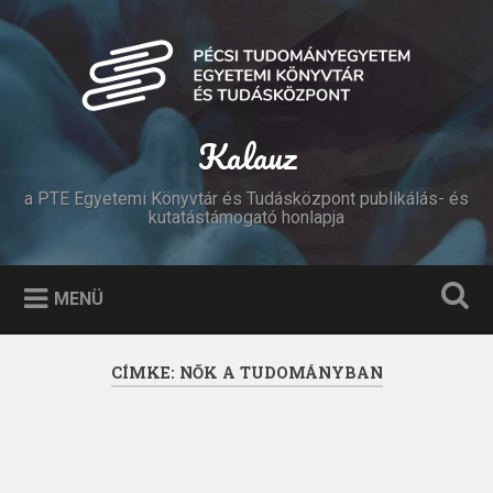
Tovább
a
Keresés
tartalomhoz
Kalauz
a PTE Egyetemi Könyvtár és Tudásközpont publikálás- és
kutatástámogató honlapja
MENÜ
CÍMKE:
NŐK A TUDOMÁNYBAN