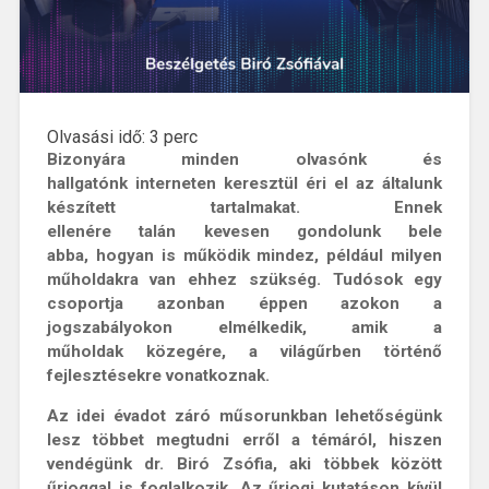
Olvasási idő:
3
perc
Bizonyára minden olvasónk és
hallgatónk interneten keresztül éri el az általunk
készített tartalmakat. Ennek
ellenére talán kevesen gondolunk bele
abba, hogyan is működik mindez, például milyen
műholdakra van ehhez szükség. Tudósok egy
csoportja azonban éppen azokon a
jogszabályokon elmélkedik, amik a
műholdak közegére, a világűrben történő
fejlesztésekre vonatkoznak.
Az idei évadot záró műsorunkban lehetőségünk
lesz többet megtudni erről a témáról, hiszen
vendégünk dr. Biró Zsófia, aki többek között
űrjoggal is foglalkozik. Az űrjogi kutatáson kívül