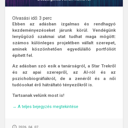
Olvasási idő:
3
perc
Ebben az adásban izgalmas és rendhagyó
kezdeményezéseket járunk körül. Vendégünk
lenyűgöző szakmai utat tudhat maga mögött:
számos különleges projektben vállalt szerepet,
aminek köszönhetően egyedülálló portfóliót
épített fel.
Az adásban szó esik a tanárságról, a Star Trekről
és az apai szerepről, az AI-ról és az
pszichobiográfiákról, de a zenéről és a női
tudósokat érő hátráltató tényezőkről is.
Tartsanak velünk most is!
„ChatGPT
→
A teljes bejegyzés megtekintése
a
felnövés
küszöbén
2026. 04. 07.