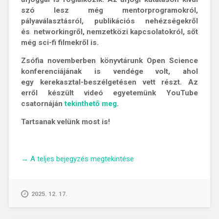
szó lesz még mentorprogramokról,
pályaválasztásról, publikációs nehézségekről
és networkingről, nemzetközi kapcsolatokról, sőt
még sci-fi filmekről is.
Zsófia novemberben könyvtárunk Open Science
konferenciájának is vendége volt, ahol
egy kerekasztal-beszélgetésen vett részt. Az
erről készült videó egyetemünk YouTube
csatornáján
tekinthető meg
.
Tartsanak velünk most is!
„Hosszú
→
A teljes bejegyzés megtekintése
az
út
a
2025. 12. 17.
jogtudománytól
a