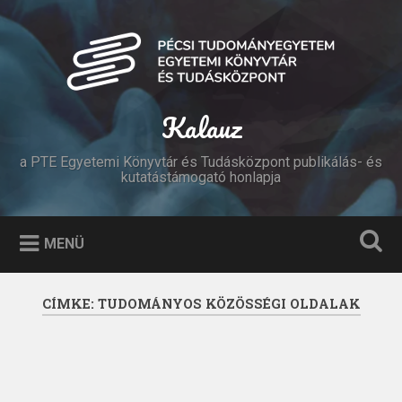
Tovább
a
Keresés
tartalomhoz
Kalauz
a PTE Egyetemi Könyvtár és Tudásközpont publikálás- és
kutatástámogató honlapja
MENÜ
CÍMKE:
TUDOMÁNYOS KÖZÖSSÉGI OLDALAK