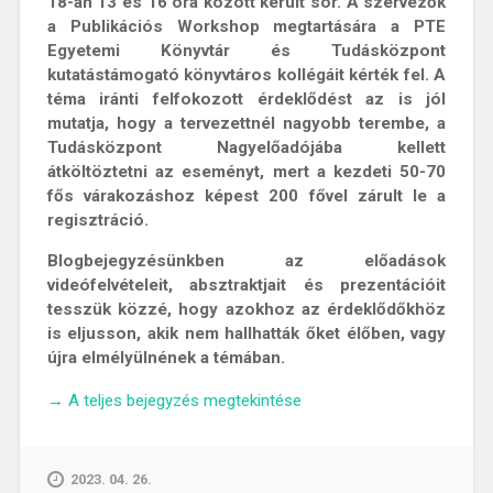
18-án 13 és 16 óra között került sor
. A szervezők
a Publikációs Workshop megtartására a PTE
Egyetemi Könyvtár és Tudásközpont
kutatástámogató könyvtáros kollégáit kérték fel. A
téma iránti felfokozott érdeklődést az is jól
mutatja, hogy a tervezettnél nagyobb terembe, a
Tudásközpont Nagyelőadójába kellett
átköltöztetni az eseményt, mert a kezdeti 50-70
fős várakozáshoz képest 200 fővel zárult le a
regisztráció.
Blogbejegyzésünkben az előadások
videófelvételeit, absztraktjait és prezentációit
tesszük közzé, hogy azokhoz az érdeklődőkhöz
is eljusson, akik nem hallhatták őket élőben, vagy
újra elmélyülnének a témában.
„Könyvtári
→
A teljes bejegyzés megtekintése
kalauz
a
publikációs
2023. 04. 26.