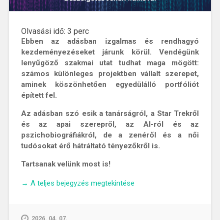
Olvasási idő:
3
perc
Ebben az adásban izgalmas és rendhagyó
kezdeményezéseket járunk körül. Vendégünk
lenyűgöző szakmai utat tudhat maga mögött:
számos különleges projektben vállalt szerepet,
aminek köszönhetően egyedülálló portfóliót
épített fel.
Az adásban szó esik a tanárságról, a Star Trekről
és az apai szerepről, az AI-ról és az
pszichobiográfiákról, de a zenéről és a női
tudósokat érő hátráltató tényezőkről is.
Tartsanak velünk most is!
„ChatGPT
→
A teljes bejegyzés megtekintése
a
felnövés
küszöbén
2026. 04. 07.