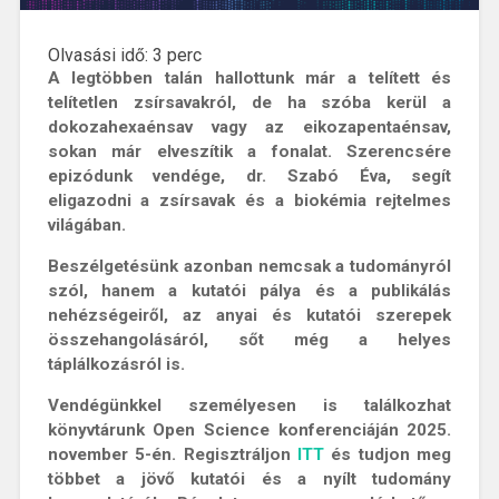
Olvasási idő:
3
perc
A legtöbben talán hallottunk már a telített és
telítetlen zsírsavakról, de ha szóba kerül a
dokozahexaénsav vagy az eikozapentaénsav,
sokan már elveszítik a fonalat. Szerencsére
epizódunk vendége, dr. Szabó Éva, segít
eligazodni a zsírsavak és a biokémia rejtelmes
világában.
Beszélgetésünk azonban nemcsak a tudományról
szól, hanem a kutatói pálya és a publikálás
nehézségeiről, az anyai és kutatói szerepek
összehangolásáról, sőt még a helyes
táplálkozásról is.
Vendégünkkel személyesen is találkozhat
könyvtárunk Open Science konferenciáján 2025.
november 5-én. Regisztráljon
ITT
és tudjon meg
többet a jövő kutatói és a nyílt tudomány