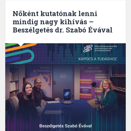
csillagokig
–
Nőként kutatónak lenni
Beszélgetés
mindig nagy kihívás –
dr.
Beszélgetés dr. Szabó Évával
Biró
Zsófia
űrjogásszal”