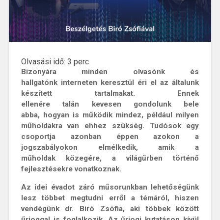
Olvasási idő:
3
perc
Bizonyára minden olvasónk és
hallgatónk interneten keresztül éri el az általunk
készített tartalmakat. Ennek
ellenére talán kevesen gondolunk bele
abba, hogyan is működik mindez, például milyen
műholdakra van ehhez szükség. Tudósok egy
csoportja azonban éppen azokon a
jogszabályokon elmélkedik, amik a
műholdak közegére, a világűrben történő
fejlesztésekre vonatkoznak.
Az idei évadot záró műsorunkban lehetőségünk
lesz többet megtudni erről a témáról, hiszen
vendégünk dr. Biró Zsófia, aki többek között
űrjoggal is foglalkozik. Az űrjogi kutatáson kívül