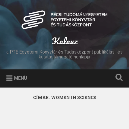
Tovább
a
Keresés
tartalomhoz
Kalauz
a PTE Egyetemi Könyvtár és Tudásközpont publikálás- és
kutatástámogató honlapja
MENÜ
CÍMKE:
WOMEN IN SCIENCE