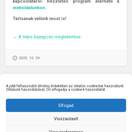
kapcsolatáról. Részletes program elérhető a
weboldalunkon.
Tartsanak velünk most is!
„Nőként
→
A teljes bejegyzés megtekintése
kutatónak
lenni
mindig
2025. 10. 29.
nagy
kihívás
–
Beszélgetés
A jobb felhasználói élmény érdekében az oldalon cookie-kat használunk.
dr.
Oldalunk használatával, Ön elfogadja a cookie-k használatát.
Szabó
Évával”
Elfogad
Visszautasít
KÖSZÖNJÜK WORDPRESS!
|
SABLON: BASKERVILLE
2,
ANDERS NOREN
FEJLESZTÉSÉBEN.
View preferences