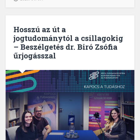
–
Beszélgetés
Jenák
Ildikó
Hosszú az út a
informatikussal”
jogtudománytól a csillagokig
– Beszélgetés dr. Biró Zsófia
űrjogásszal