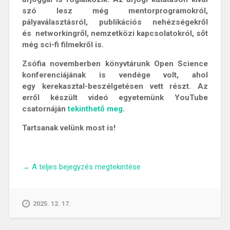
szó lesz még mentorprogramokról,
pályaválasztásról, publikációs nehézségekről
és networkingről, nemzetközi kapcsolatokról, sőt
még sci-fi filmekről is.
Zsófia novemberben könyvtárunk Open Science
konferenciájának is vendége volt, ahol
egy kerekasztal-beszélgetésen vett részt. Az
erről készült videó egyetemünk YouTube
csatornáján
tekinthető meg
.
Tartsanak velünk most is!
„Hosszú
→
A teljes bejegyzés megtekintése
az
út
a
2025. 12. 17.
jogtudománytól
a