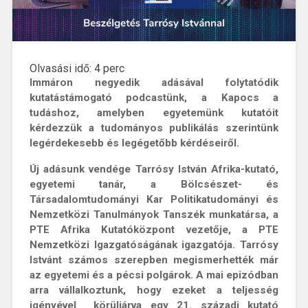
Olvasási idő:
4
perc
Immáron negyedik adásával folytatódik
kutatástámogató podcastünk, a Kapocs a
tudáshoz, amelyben egyetemünk kutatóit
kérdezzük a tudományos publikálás szerintünk
legérdekesebb és legégetőbb kérdéseiről.
Új adásunk vendége Tarrósy István Afrika-kutató,
egyetemi tanár, a Bölcsészet- és
Társadalomtudományi Kar Politikatudományi és
Nemzetközi Tanulmányok Tanszék munkatársa, a
PTE Afrika Kutatóközpont vezetője, a PTE
Nemzetközi Igazgatóságának igazgatója. Tarrósy
Istvánt számos szerepben megismerhették már
az egyetemi és a pécsi polgárok. A mai epizódban
arra vállalkoztunk, hogy ezeket a teljesség
igényével körüljárva egy 21. századi kutató