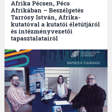
Afrika Pécsen, Pécs
politológussal”
Afrikában – Beszélgetés
Tarrósy István, Afrika-
kutatóval a kutatói életútjáról
és intézményvezetői
tapasztalatairól