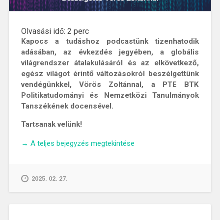
Olvasási idő:
2
perc
Kapocs a tudáshoz podcastünk tizenhatodik
adásában, az évkezdés jegyében, a globális
világrendszer átalakulásáról és az elkövetkező,
egész világot érintő változásokról beszélgettünk
vendégünkkel, Vörös Zoltánnal, a PTE BTK
Politikatudományi és Nemzetközi Tanulmányok
Tanszékének docensével.
Tartsanak velünk!
„Az
→
A teljes bejegyzés megtekintése
átalakuló
világrend
kapujában
2025. 02. 27.
–
Beszélgetés
Vörös
Zoltán