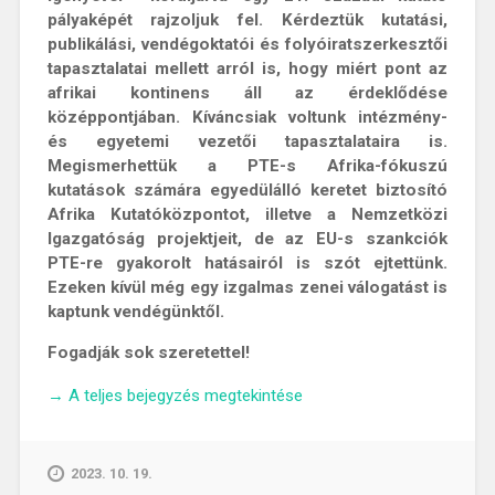
pályaképét rajzoljuk fel. Kérdeztük kutatási,
publikálási, vendégoktatói és folyóiratszerkesztői
tapasztalatai mellett arról is, hogy miért pont az
afrikai kontinens áll az érdeklődése
középpontjában. Kíváncsiak voltunk intézmény-
és egyetemi vezetői tapasztalataira is.
Megismerhettük a PTE-s Afrika-fókuszú
kutatások számára egyedülálló keretet biztosító
Afrika Kutatóközpontot, illetve a Nemzetközi
Igazgatóság projektjeit, de az EU-s szankciók
PTE-re gyakorolt hatásairól is szót ejtettünk.
Ezeken kívül még egy izgalmas zenei válogatást is
kaptunk vendégünktől.
Fogadják sok szeretettel!
„Afrika
→
A teljes bejegyzés megtekintése
Pécsen,
Pécs
Afrikában
2023. 10. 19.
–