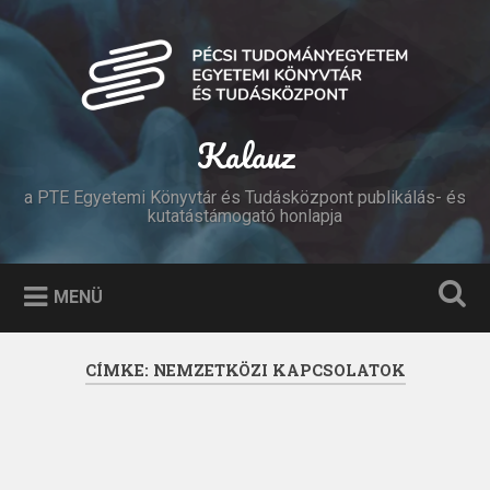
Tovább
a
Keresés
tartalomhoz
Kalauz
a PTE Egyetemi Könyvtár és Tudásközpont publikálás- és
kutatástámogató honlapja
MENÜ
CÍMKE:
NEMZETKÖZI KAPCSOLATOK