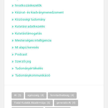
hivatkozáskezelők
Kézirat- és kiadványmenedzsment
Közösségi tudomány
Kutatási adatkezelés
Kutatástámogatás
Mesterséges intelligencia
MI alapú keresés
Podcast
Szerzői jog
Tudományértékelés
Tudománykommunikáció
AI
(5)
egészség
(4)
fenntarthatóság
(4)
Fiatal Kutatók Akadémiája
(6)
generatív AI
(4)