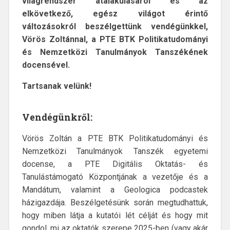
világrendszer átalakulásáról és az
elkövetkező, egész világot érintő
változásokról beszélgettünk vendégünkkel,
Vörös Zoltánnal, a PTE BTK Politikatudományi
és Nemzetközi Tanulmányok Tanszékének
docensével.
Tartsanak velünk!
Vendégünkről:
Vörös Zoltán a PTE BTK Politikatudományi és
Nemzetközi Tanulmányok Tanszék egyetemi
docense, a PTE Digitális Oktatás- és
Tanulástámogató Központjának a vezetője és a
Mandátum, valamint a Geologica podcastek
házigazdája. Beszélgetésünk során megtudhattuk,
hogy miben látja a kutatói lét célját és hogy mit
gondol, mi az oktatók szerepe 2025-ben (vagy akár