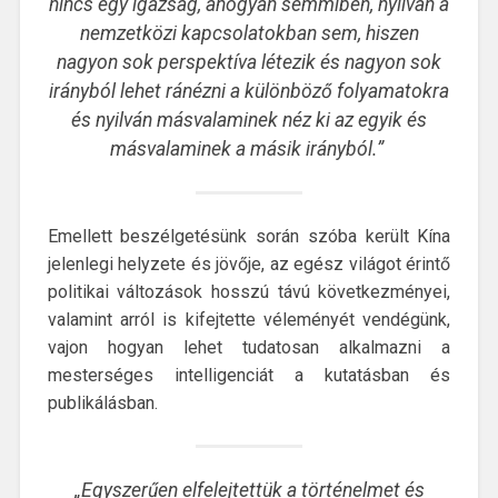
nincs egy igazság, ahogyan semmiben, nyilván a
nemzetközi kapcsolatokban sem, hiszen
nagyon sok perspektíva létezik és nagyon sok
irányból lehet ránézni a különböző folyamatokra
és nyilván másvalaminek néz ki az egyik és
másvalaminek a másik irányból.”
Emellett beszélgetésünk során szóba került Kína
jelenlegi helyzete és jövője, az egész világot érintő
politikai változások hosszú távú következményei,
valamint arról is kifejtette véleményét vendégünk,
vajon hogyan lehet tudatosan alkalmazni a
mesterséges intelligenciát a kutatásban és
publikálásban.
„Egyszerűen elfelejtettük a történelmet és