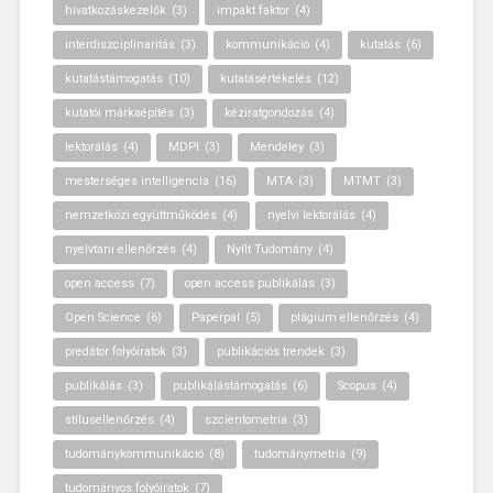
hivatkozáskezelők
(3)
impakt faktor
(4)
interdiszciplinaritás
(3)
kommunikáció
(4)
kutatás
(6)
kutatástámogatás
(10)
kutatásértékelés
(12)
kutatói márkaépítés
(3)
kéziratgondozás
(4)
lektorálás
(4)
MDPI
(3)
Mendeley
(3)
mesterséges intelligencia
(16)
MTA
(3)
MTMT
(3)
nemzetközi együttműködés
(4)
nyelvi lektorálás
(4)
nyelvtani ellenőrzés
(4)
Nyílt Tudomány
(4)
open access
(7)
open access publikálás
(3)
Open Science
(6)
Paperpal
(5)
plágium ellenőrzés
(4)
predátor folyóiratok
(3)
publikációs trendek
(3)
publikálás
(3)
publikálástámogatás
(6)
Scopus
(4)
stílusellenőrzés
(4)
szcientometria
(3)
tudománykommunikáció
(8)
tudománymetria
(9)
tudományos folyóiratok
(7)