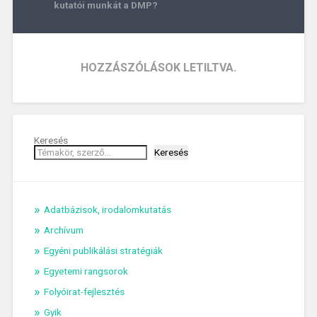
kutatói munkát a DMP?
HOZZÁSZÓLÁSOK LETILTVA.
Keresés
Keresés
Adatbázisok, irodalomkutatás
Archívum
Egyéni publikálási stratégiák
Egyetemi rangsorok
Folyóirat-fejlesztés
Gyik