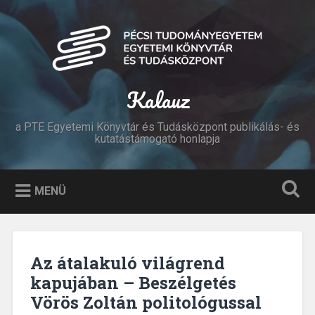
Tovább
a
Keresés
tartalomhoz
Kalauz
a PTE Egyetemi Könyvtár és Tudásközpont publikálás- és
kutatástámogató honlapja
MENÜ
Az átalakuló világrend
kapujában – Beszélgetés
Vörös Zoltán politológussal