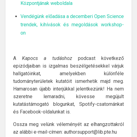
Központjának weboldala
Vendégünk előadása a decemberi Open Science
trendek, kihívások és megoldások workshop-
on
A
Kapocs a tudáshoz
podcast következő
epizódjaiban is izgalmas beszélgetésekkel várjuk
hallgatóinkat, amelyekben különféle
tudományterületek kutatóit ismerhetik majd meg.
Hamarosan újabb interjúkkal jelentkezünk! Ha nem
szeretne lemaradni, kövesse megújult
kutatástámogató blogunkat, Spotify-csatornánkat
és Facebook-oldalunkat is.
Ossza meg velünk véleményét az elhangzottakról
az alábbi e-mail-címen: authorsupport@lib.pte.hu