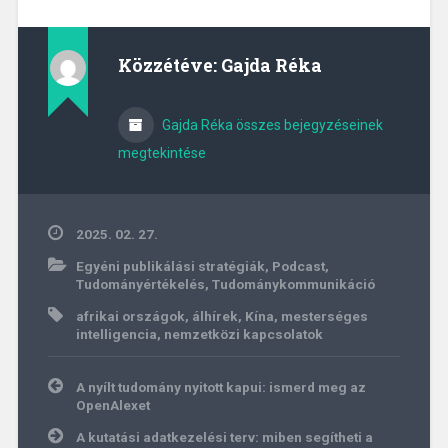
Közzétéve:
Gajda Réka
Gajda Réka összes bejegyzéseinek
megtekintése
2025. 02. 27.
Egyéni publikálási stratégiák
,
Podcast
,
Tudományértékelés
,
Tudománykommunikáció
afrikai országok
,
álhírek
,
Kína
,
mesterséges
intelligencia
,
nemzetközi kapcsolatok
Bejegyzés
A nyílt tudomány nyitott kapui: ismerd meg az
navigáció
OpenAlexet
A kutatási adatkezelési terv: miben segítheti a