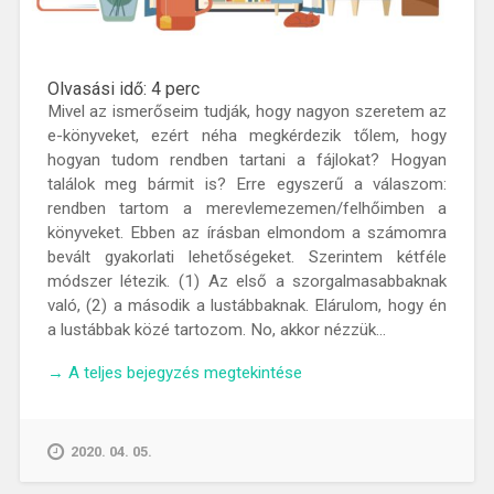
Olvasási idő:
4
perc
Mivel az ismerőseim tudják, hogy nagyon szeretem az
e-könyveket, ezért néha megkérdezik tőlem, hogy
hogyan tudom rendben tartani a fájlokat? Hogyan
találok meg bármit is? Erre egyszerű a válaszom:
rendben tartom a merevlemezemen/felhőimben a
könyveket. Ebben az írásban elmondom a számomra
bevált gyakorlati lehetőségeket. Szerintem kétféle
módszer létezik. (1) Az első a szorgalmasabbaknak
való, (2) a második a lustábbaknak. Elárulom, hogy én
a lustábbak közé tartozom. No, akkor nézzük…
„Hogyan
→
A teljes bejegyzés megtekintése
rendszerezem
az
e-
2020. 04. 05.
könyveimet?”