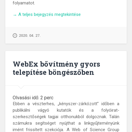
folyamatot.
„Kétrétegű
→
A teljes bejegyzés megtekintése
PDF
készítése
szerkesztéssel
2020. 04. 27.
és
karakterfelismeréssel”
WebEx bővítmény gyors
telepítése böngészőben
Olvasási idő:
2
perc
Ebben a vészterhes, „kényszer-zárkózott” időben a
publikálni vágyó kutatók és a folyóirat-
szerkesztőségek tagjai otthonukból dolgoznak. Talán
számukra segítséget nyújthat a linkgyűjteményünk
imént frissített szekciója. A Web of Science Group