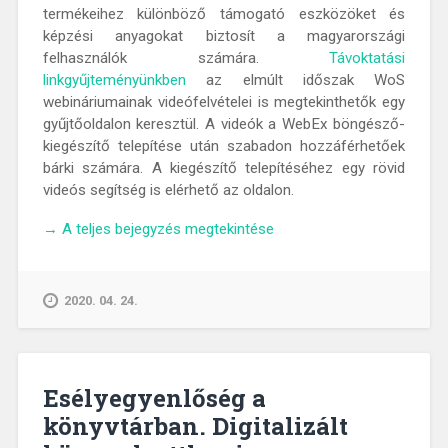
termékeihez különböző támogató eszközöket és
képzési anyagokat biztosít a magyarországi
felhasználók számára.
Távoktatási
linkgyűjteményünkben
az elmúlt időszak WoS
webináriumainak videófelvételei is megtekinthetők egy
gyűjtőoldalon keresztül. A videók a WebEx böngésző-
kiegészítő telepítése után szabadon hozzáférhetőek
bárki számára. A kiegészítő telepítéséhez egy rövid
videós segítség is elérhető az oldalon.
„WebEx
→
A teljes bejegyzés megtekintése
bővítmény
gyors
telepítése
2020. 04. 24.
böngészőben”
Esélyegyenlőség a
könyvtárban. Digitalizált