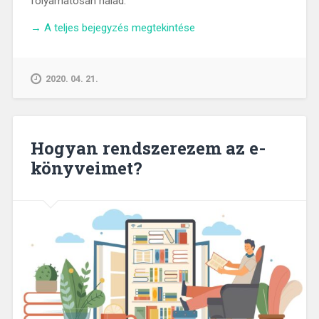
folyamatosan halad.
„Esélyegyenlőség
→
A teljes bejegyzés megtekintése
a
könyvtárban.
Digitalizált
2020. 04. 21.
könyvek
otthoni
szövegjavítása”
Hogyan rendszerezem az e-
könyveimet?