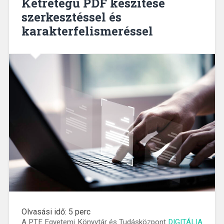
Kétrétegű PDF készítése
szerkesztéssel és
karakterfelismeréssel
Olvasási idő:
5
perc
A PTE Egyetemi Könyvtár és Tudásközpont
DIGITÁLIA