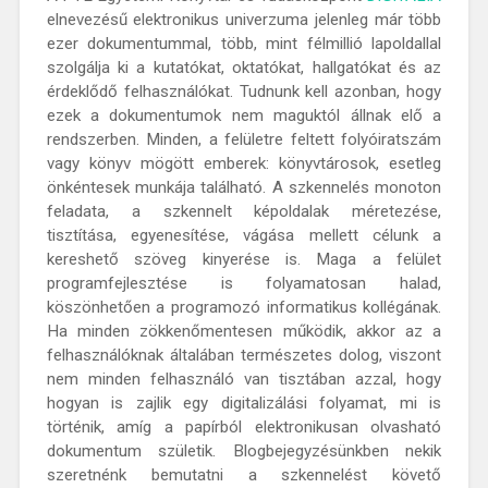
elnevezésű elektronikus univerzuma jelenleg már több
ezer dokumentummal, több, mint félmillió lapoldallal
szolgálja ki a kutatókat, oktatókat, hallgatókat és az
érdeklődő felhasználókat. Tudnunk kell azonban, hogy
ezek a dokumentumok nem maguktól állnak elő a
rendszerben. Minden, a felületre feltett folyóiratszám
vagy könyv mögött emberek: könyvtárosok, esetleg
önkéntesek munkája található. A szkennelés monoton
feladata, a szkennelt képoldalak méretezése,
tisztítása, egyenesítése, vágása mellett célunk a
kereshető szöveg kinyerése is. Maga a felület
programfejlesztése is folyamatosan halad,
köszönhetően a programozó informatikus kollégának.
Ha minden zökkenőmentesen működik, akkor az a
felhasználóknak általában természetes dolog, viszont
nem minden felhasználó van tisztában azzal, hogy
hogyan is zajlik egy digitalizálási folyamat, mi is
történik, amíg a papírból elektronikusan olvasható
dokumentum születik. Blogbejegyzésünkben nekik
szeretnénk bemutatni a szkennelést követő