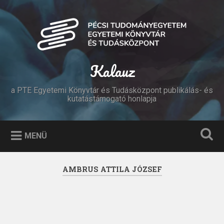
Tovább
a
Keresés
tartalomhoz
Kalauz
a PTE Egyetemi Könyvtár és Tudásközpont publikálás- és
kutatástámogató honlapja
MENÜ
AMBRUS ATTILA JÓZSEF