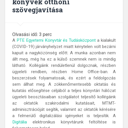
könyvek otthoni
szövegjavítása
Olvasási idő:
3
perc
A
PTE Egyetemi Könyvtár és Tudásközpont
a kialakult
(COVID-19) járványhelyzet miatt kénytelen volt bezárni
kapuit a nagyközönség előtt. A munka azonban nem
állt meg, még ha ez a külső szemnek nem is mindig
látható. Kollégáink rendületlenül dolgoznak, részben
ügyeleti rendben, részben Home Office-ban. A
beszerzések folyamatosak, és ezért a feldolgozás
sem állhat meg. A zökkenőmentesebb oktatás és
kutatás elősegítése céljából a teljes könyvtári hálózat
ügyeleti beosztásaiban szolgálatot teljesítő kollégáink
az oktatók szakirodalmi kutatásait, MTMT-
adminisztrációját segítik, valamint az oktatók kérésére
a felmerülő digitalizálási igényeket is teljesítik. A
Digitália
elektronikus könyvtárunk feltöltése is