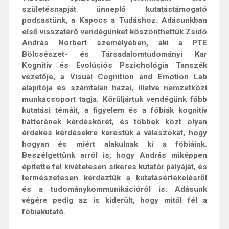
születésnapját ünneplő kutatástámogató
podcastünk, a Kapocs a Tudáshoz. Adásunkban
első visszatérő vendégünket köszönthettük Zsidó
András Norbert személyében, aki a PTE
Bölcsészet- és Társadalomtudományi Kar
Kognitív és Evolúciós Pszichológia Tanszék
vezetője, a Visual Cognition and Emotion Lab
alapítója és számtalan hazai, illetve nemzetközi
munkacsoport tagja. Körüljártuk vendégünk főbb
kutatási témáit, a figyelem és a fóbiák kognitív
hátterének kérdéskörét, és többek közt olyan
érdekes kérdésekre kerestük a válaszokat, hogy
hogyan és miért alakulnak ki a fóbiáink.
Beszélgettünk arról is, hogy András miképpen
építette fel kivételesen sikeres kutatói pályáját, és
természetesen kérdeztük a kutatásértékelésről
és a tudománykommunikációról is. Adásunk
végére pedig az is kiderült, hogy mitől fél a
fóbiakutató.