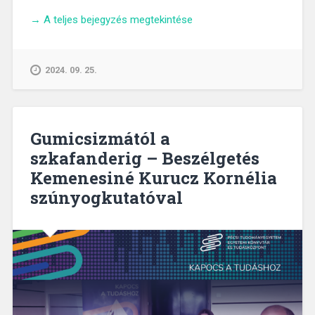
„Hétköznapi
→
A teljes bejegyzés megtekintése
hősök
–
Beszélgetés
2024. 09. 25.
Bánfai
Bálinttal
az
egészségünkről
Gumicsizmától a
és
szkafanderig – Beszélgetés
az
Kemenesiné Kurucz Kornélia
elsősegélynyújtásról”
szúnyogkutatóval