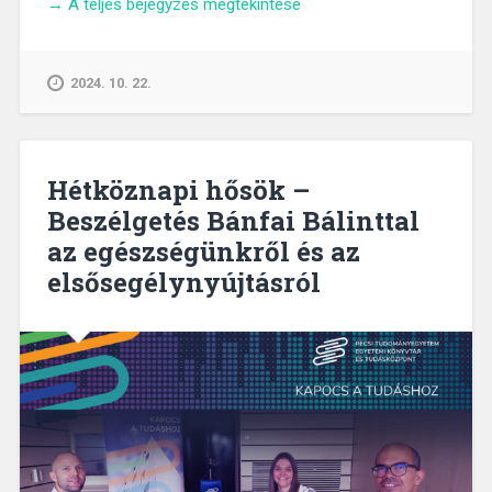
„Az
→
A teljes bejegyzés megtekintése
emberi
méltóság
védelmének
2024. 10. 22.
szolgálatában
–
Beszélgetés
Zeller
Hétköznapi hősök –
Judit
Beszélgetés Bánfai Bálinttal
alkotmányjogásszal”
az egészségünkről és az
elsősegélynyújtásról