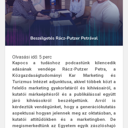
Olvasási idő:
5
perc
Kapocs a tudáshoz podcastünk
kilencedik
adásának vendége Rácz-Putzer Petra
,
a
Közgazdaságtudományi Kar Marketing és
Turizmus Intézet adjunktusa, akivel többek közt a
felelős marketing gyakorlatáról és kihívásairól, a
kutatói márkaépítésről és a publikálással együtt
járó kihívásokról
beszélgettünk
. Arról is
kérdeztük vendégünket, hogy a generációkutatás
aspektusai hogyan jelennek meg az oktatásban, a
kutatói attitűdökben és a marketingben. De
megismerkedtünk az Egyetem egyik zászlóshajó