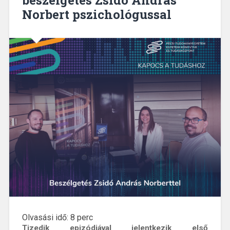
Norbert pszichológussal
Olvasási idő:
8
perc
Tizedik epizódjával jelentkezik első