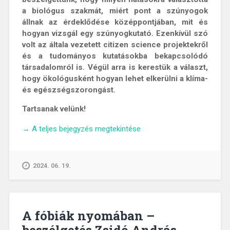
a biológus szakmát, miért pont a szúnyogok
állnak az érdeklődése középpontjában, mit és
hogyan vizsgál egy szúnyogkutató. Ezenkívül szó
volt
az általa vezet
ett citizen science projektekről
és a tudományos kutatásokba bekapcsolódó
társadalomról is. Végül arra is kerestük a választ,
hogy ökológusként hogyan lehet elkerülni a klíma-
és egészségszorongást.
Tartsanak velünk!
„Gumicsizmától
→
A teljes bejegyzés megtekintése
a
szkafanderig
–
2024. 06. 19.
Beszélgetés
Kemenesiné
Kurucz
Kornélia
A fóbiák nyomában –
szúnyogkutatóval”
beszélgetés Zsidó András