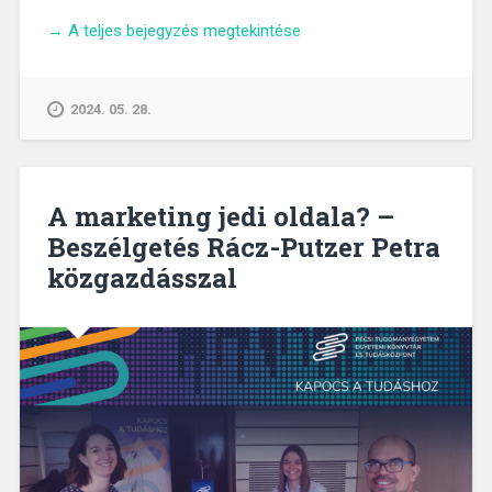
„A
→
A teljes bejegyzés megtekintése
fóbiák
nyomában
–
2024. 05. 28.
beszélgetés
Zsidó
András
Norbert
A marketing jedi oldala? –
pszichológussal”
Beszélgetés Rácz-Putzer Petra
közgazdásszal