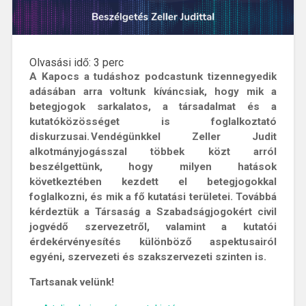
Olvasási idő:
3
perc
A Kapocs a tudáshoz podcastunk tizennegyedik
adásában arra voltunk kíváncsiak, hogy mik a
betegjogok sarkalatos, a társadalmat és a
kutatóközösséget is foglalkoztató
diskurzusai. Vendégünkkel Zeller Judit
alkotmányjogásszal többek közt arról
beszélgettünk, hogy milyen hatások
következtében kezdett el betegjogokkal
foglalkozni, és mik a fő kutatási területei. Továbbá
kérdeztük a Társaság a Szabadságjogokért civil
jogvédő szervezetről, valamint a kutatói
érdekérvényesítés különböző aspektusairól
egyéni, szervezeti és szakszervezeti szinten is.
Tartsanak velünk!