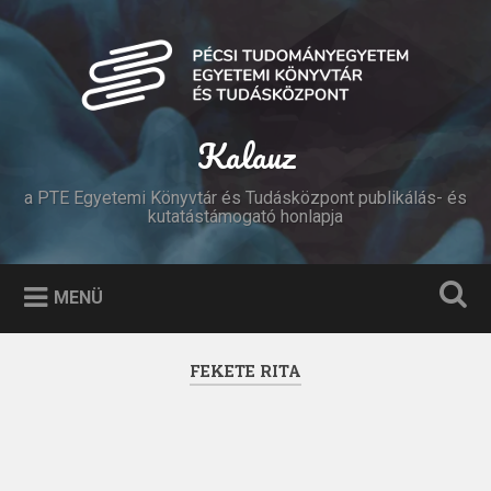
Tovább
a
Keresés
tartalomhoz
Kalauz
a PTE Egyetemi Könyvtár és Tudásközpont publikálás- és
kutatástámogató honlapja
MENÜ
FEKETE RITA