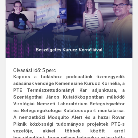
Olvasási idő:
5
perc
Kapocs a tudáshoz podcastünk tizenegyedik
adásának vendége Kemenesiné Kurucz Kornélia, a
PTE Természettudományi Kar adjunktusa, a
Szentágothai János Kutatóközpontban működő
Virológiai Nemzeti Laboratórium Betegségvektor
és Betegségökológia Kutatócsoport munkatársa.
A nemzetközi Mosquito Alert és a hazai Rovar
Piknik közösségi tudományos projektek PTE-s
vezetője, akivel többek között arról
beszélgettünk, hogy milyen hatásokra választotta