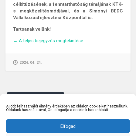
célkitűzésének
, a fenntarthatóság
témájának
KTK-
s megközelítésmódjával, és a Simonyi BEDC
Vállalkozásfejlesztési Központtal is.
Tartsanak velünk!
„A
→
A teljes bejegyzés megtekintése
marketing
jedi
oldala?
2024. 04. 24.
–
Beszélgetés
Rácz-
Putzer
Bejegyzés
Petra
navigáció
Régebbi bejegyzések
közgazdásszal”
A jobb felhasználói élmény érdekében az oldalon cookie-kat használunk.
Oldalunk használatával, Ön elfogadja a cookie-k használatát.
Elfogad