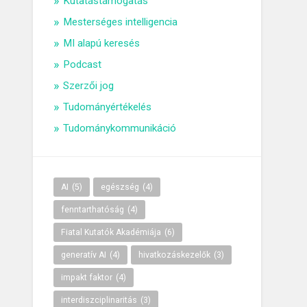
Kutatástámogatás
Mesterséges intelligencia
MI alapú keresés
Podcast
Szerzői jog
Tudományértékelés
Tudománykommunikáció
AI
(5)
egészség
(4)
fenntarthatóság
(4)
Fiatal Kutatók Akadémiája
(6)
generatív AI
(4)
hivatkozáskezelők
(3)
impakt faktor
(4)
interdiszciplinaritás
(3)