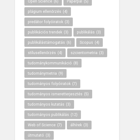
Open Science
(6)
Paperpal
(5)
plágium ellenőrzés
(4)
predátor folyóiratok
(3)
publikációs trendek
(3)
publikálás
(3)
publikálástámogatás
(6)
Scopus
(4)
stílusellenőrzés
(4)
szcientometria
(3)
tudománykommunikáció
(8)
tudománymetria
(9)
tudományos folyóiratok
(7)
tudományos ismeretterjesztés
(5)
tudományos kutatás
(3)
tudományos publikálás
(12)
Web of Science
(7)
álhírek
(3)
útmutató
(3)