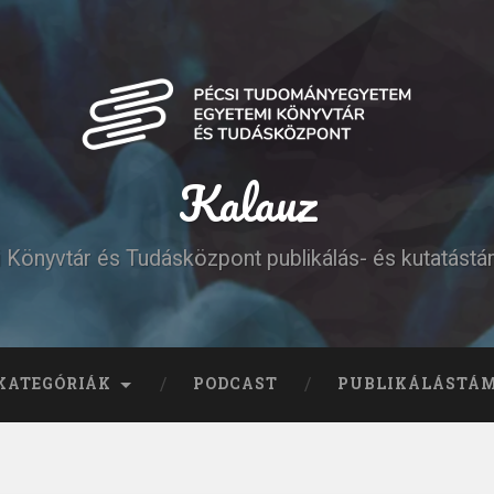
Kalauz
Könyvtár és Tudásközpont publikálás- és kutatást
KATEGÓRIÁK
PODCAST
PUBLIKÁLÁSTÁ