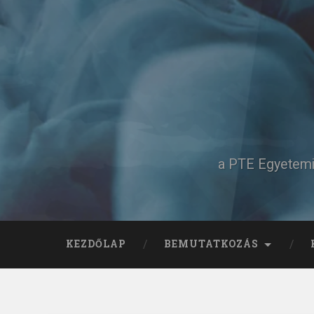
Tovább
a
tartalomhoz
Keresés
a PTE Egyetemi 
KEZDŐLAP
BEMUTATKOZÁS