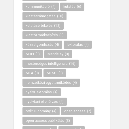
kommunikáció
(4)
kutatás
(6)
kutatástámogatás
(10)
kutatásértékelés
(12)
kutatói márkaépítés
(3)
kéziratgondozás
(4)
lektorálás
(4)
MDPI
(3)
Mendeley
(3)
mesterséges intelligencia
(16)
MTA
(3)
MTMT
(3)
nemzetközi együttműködés
(4)
nyelvi lektorálás
(4)
nyelvtani ellenőrzés
(4)
Nyílt Tudomány
(4)
open access
(7)
open access publikálás
(3)