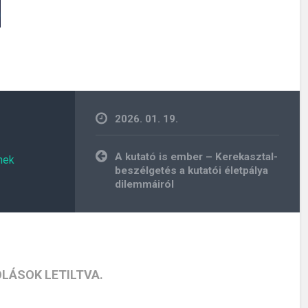
2026. 01. 19.
Bejegyzés
A kutató is ember – Kerekasztal-
nek
navigáció
beszélgetés a kutatói életpálya
dilemmáiról
LÁSOK LETILTVA.