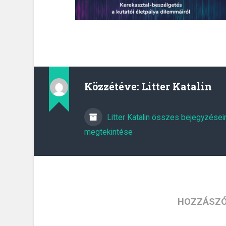
Közzétéve:
Litter Katalin
Litter Katalin összes bejegyzései
megtekintése
HOZZÁSZÓ