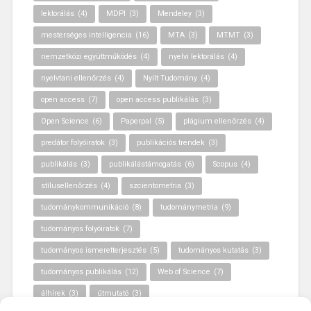
lektorálás
(4)
MDPI
(3)
Mendeley
(3)
mesterséges intelligencia
(16)
MTA
(3)
MTMT
(3)
nemzetközi együttműködés
(4)
nyelvi lektorálás
(4)
nyelvtani ellenőrzés
(4)
Nyílt Tudomány
(4)
open access
(7)
open access publikálás
(3)
Open Science
(6)
Paperpal
(5)
plágium ellenőrzés
(4)
predátor folyóiratok
(3)
publikációs trendek
(3)
publikálás
(3)
publikálástámogatás
(6)
Scopus
(4)
stílusellenőrzés
(4)
szcientometria
(3)
tudománykommunikáció
(8)
tudománymetria
(9)
tudományos folyóiratok
(7)
tudományos ismeretterjesztés
(5)
tudományos kutatás
(3)
tudományos publikálás
(12)
Web of Science
(7)
álhírek
(3)
útmutató
(3)