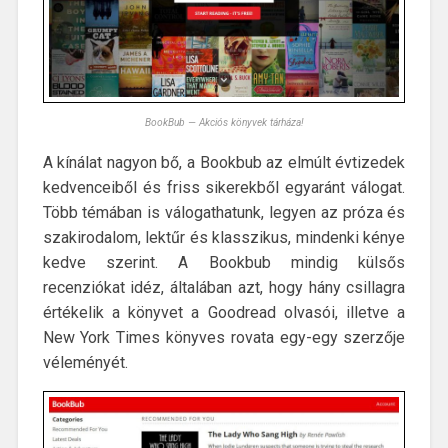
BookBub — Akciós könyvek tárháza!
A kínálat nagyon bő, a Bookbub az elmúlt évtizedek
kedvenceiből és friss sikerekből egyaránt válogat.
Több témában is válogathatunk, legyen az próza és
szakirodalom, lektűr és klasszikus, mindenki kénye
kedve szerint. A Bookbub mindig külsős
recenziókat idéz, általában azt, hogy hány csillagra
értékelik a könyvet a Goodread olvasói, illetve a
New York Times könyves rovata egy-egy szerzője
véleményét.