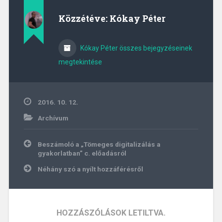
Közzétéve:
Kókay Péter
Kókay Péter összes bejegyzéseinek
megtekintése
2016. 10. 12.
Archívum
Bejegyzés
Beszámoló a „Tömeges digitalizálás a
navigáció
gyakorlatban” c. előadásról
Néhány szó a nyílt hozzáférésről
HOZZÁSZÓLÁSOK LETILTVA.