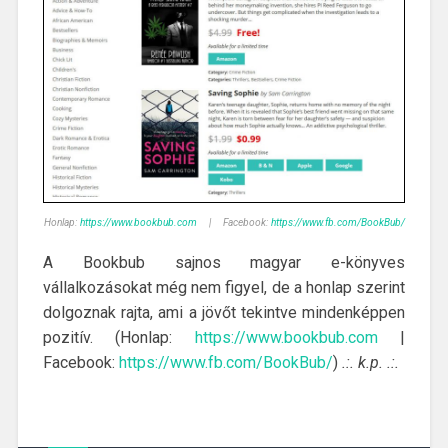
Honlap:
https://www.bookbub.com
| Facebook:
https://www.fb.com/BookBub/
A Bookbub sajnos magyar e-könyves
vállalkozásokat még nem figyel, de a honlap szerint
dolgoznak rajta, ami a jövőt tekintve mindenképpen
pozitív. (Honlap:
https://www.bookbub.com
|
Facebook:
https://www.fb.com/BookBub/
)
.:. k.p. .:.