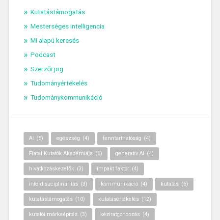
Kutatástámogatás
Mesterséges intelligencia
MI alapú keresés
Podcast
Szerzői jog
Tudományértékelés
Tudománykommunikáció
AI
(5)
egészség
(4)
fenntarthatóság
(4)
Fiatal Kutatók Akadémiája
(6)
generatív AI
(4)
hivatkozáskezelők
(3)
impakt faktor
(4)
interdiszciplinaritás
(3)
kommunikáció
(4)
kutatás
(6)
kutatástámogatás
(10)
kutatásértékelés
(12)
kutatói márkaépítés
(3)
kéziratgondozás
(4)