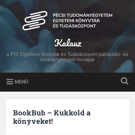
Tovább
a
Keresés
tartalomhoz
Kalauz
a PTE Egyetemi Könyvtár és Tudásközpont publikálás- és
kutatástámogató honlapja
MENÜ
BookBub – Kukkold a
könyveket!