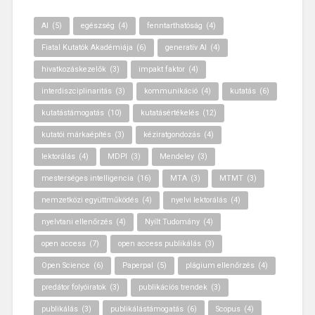
AI
(5)
egészség
(4)
fenntarthatóság
(4)
Fiatal Kutatók Akadémiája
(6)
generatív AI
(4)
hivatkozáskezelők
(3)
impakt faktor
(4)
interdiszciplinaritás
(3)
kommunikáció
(4)
kutatás
(6)
kutatástámogatás
(10)
kutatásértékelés
(12)
kutatói márkaépítés
(3)
kéziratgondozás
(4)
lektorálás
(4)
MDPI
(3)
Mendeley
(3)
mesterséges intelligencia
(16)
MTA
(3)
MTMT
(3)
nemzetközi együttműködés
(4)
nyelvi lektorálás
(4)
nyelvtani ellenőrzés
(4)
Nyílt Tudomány
(4)
open access
(7)
open access publikálás
(3)
Open Science
(6)
Paperpal
(5)
plágium ellenőrzés
(4)
predátor folyóiratok
(3)
publikációs trendek
(3)
publikálás
(3)
publikálástámogatás
(6)
Scopus
(4)