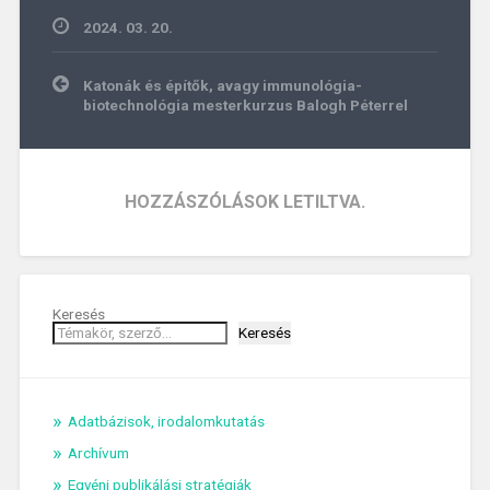
2024. 03. 20.
Bejegyzés
Katonák és építők, avagy immunológia-
navigáció
biotechnológia mesterkurzus Balogh Péterrel
HOZZÁSZÓLÁSOK LETILTVA.
Keresés
Keresés
Adatbázisok, irodalomkutatás
Archívum
Egyéni publikálási stratégiák