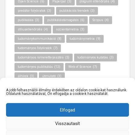
Open Science
(6)
Paperpal
(5)
plágium ellenőrzés
(4)
predátor folyóiratok
(3)
publikációs trendek
(3)
publikálás
(3)
publikálástámogatás
(6)
Scopus
(4)
stílusellenőrzés
(4)
szcientometria
(3)
tudománykommunikáció
(8)
tudománymetria
(9)
tudományos folyóiratok
(7)
tudományos ismeretterjesztés
(5)
tudományos kutatás
(3)
tudományos publikálás
(12)
Web of Science
(7)
álhírek
(3)
útmutató
(3)
A jobb felhasználói élmény érdekében az oldalon cookie-kat használunk.
Oldalunk használatával, Ön elfogadja a cookie-k használatát.
Elfogad
Visszautasít
KÖSZÖNJÜK WORDPRESS!
|
SABLON: BASKERVILLE
2,
ANDERS NOREN
FEJLESZTÉSÉBEN.