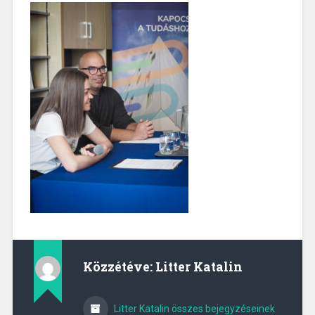
Közzétéve:
Litter Katalin
Litter Katalin összes bejegyzéseinek