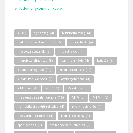
Tudománykommunikáció
AI
(5)
egészség
(4)
fenntarthatóság
(4)
Fiatal Kutatók Akadémiája
(6)
generatív AI
(4)
hivatkozáskezelők
(3)
impakt faktor
(4)
interdiszciplinaritás
(3)
kommunikáció
(4)
kutatás
(6)
kutatástámogatás
(10)
kutatásértékelés
(12)
kutatói márkaépítés
(3)
kéziratgondozás
(4)
lektorálás
(4)
MDPI
(3)
Mendeley
(3)
mesterséges intelligencia
(16)
MTA
(3)
MTMT
(3)
nemzetközi együttműködés
(4)
nyelvi lektorálás
(4)
nyelvtani ellenőrzés
(4)
Nyílt Tudomány
(4)
open access
(7)
open access publikálás
(3)