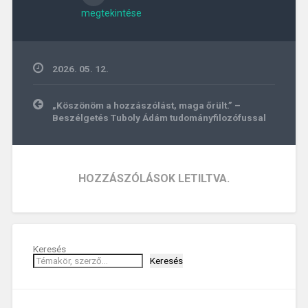
megtekintése
2026. 05. 12.
Bejegyzés
„Köszönöm a hozzászólást, maga őrült.” –
navigáció
Beszélgetés Tuboly Ádám tudományfilozófussal
HOZZÁSZÓLÁSOK LETILTVA.
Keresés
Keresés