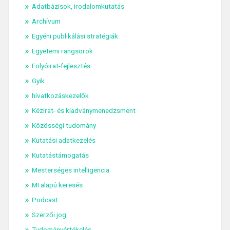
Adatbázisok, irodalomkutatás
Archívum
Egyéni publikálási stratégiák
Egyetemi rangsorok
Folyóirat-fejlesztés
Gyik
hivatkozáskezelők
Kézirat- és kiadványmenedzsment
Közösségi tudomány
Kutatási adatkezelés
Kutatástámogatás
Mesterséges intelligencia
MI alapú keresés
Podcast
Szerzői jog
Tudományértékelés