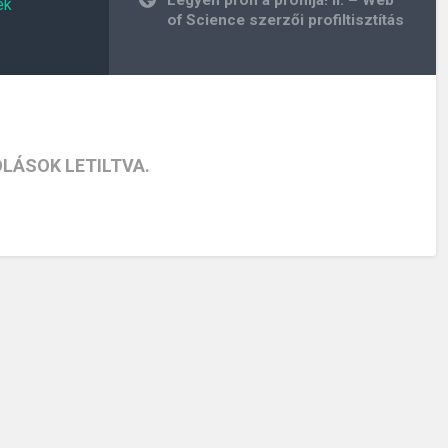
ek
navigáció
of Science szerzői profiltisztítás
LÁSOK LETILTVA.