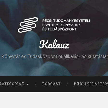
Kalauz
Könyvtár és Tudásközpont publikálás- és kutatást
KATEGÓRIÁK
PODCAST
PUBLIKÁLÁSTÁ