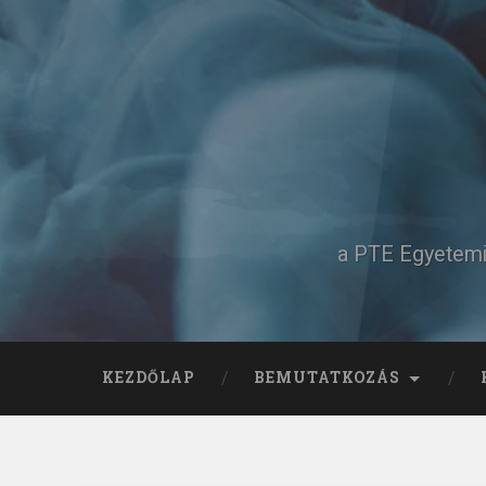
Tovább
a
tartalomhoz
Keresés
a PTE Egyetemi 
KEZDŐLAP
BEMUTATKOZÁS