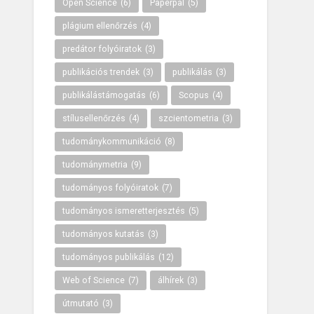
Open Science
(6)
Paperpal
(5)
plágium ellenőrzés
(4)
predátor folyóiratok
(3)
publikációs trendek
(3)
publikálás
(3)
publikálástámogatás
(6)
Scopus
(4)
stílusellenőrzés
(4)
szcientometria
(3)
tudománykommunikáció
(8)
tudománymetria
(9)
tudományos folyóiratok
(7)
tudományos ismeretterjesztés
(5)
tudományos kutatás
(3)
tudományos publikálás
(12)
Web of Science
(7)
álhírek
(3)
útmutató
(3)