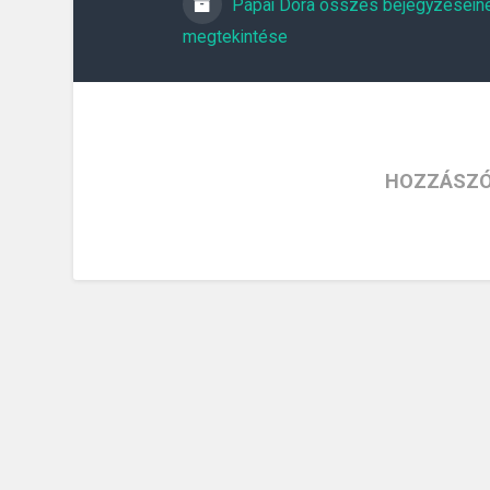
Pápai Dóra összes bejegyzésein
megtekintése
HOZZÁSZÓ