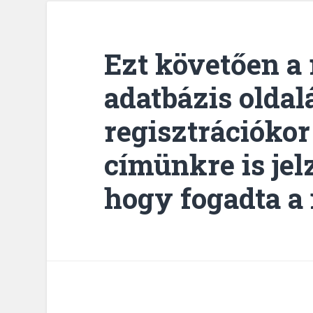
Ezt követően a
adatbázis oldal
regisztrációko
címünkre is jelz
hogy fogadta a