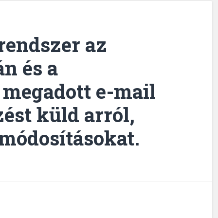
 rendszer az
án és a
r megadott e-mail
ést küld arról,
 módosításokat.