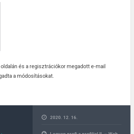
oldalán és a regisztrációkor megadott e-mail
ogadta a módosításokat.
2020. 12. 16.
Bejegyzés
Legyen profi a profilja! II. – Web