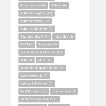
kommunikáció
(4)
kutatás
(6)
kutatástámogatás
(10)
kutatásértékelés
(12)
kutatói márkaépítés
(3)
kéziratgondozás
(4)
lektorálás
(4)
MDPI
(3)
Mendeley
(3)
mesterséges intelligencia
(16)
MTA
(3)
MTMT
(3)
nemzetközi együttműködés
(4)
nyelvi lektorálás
(4)
nyelvtani ellenőrzés
(4)
Nyílt Tudomány
(4)
open access
(7)
open access publikálás
(3)