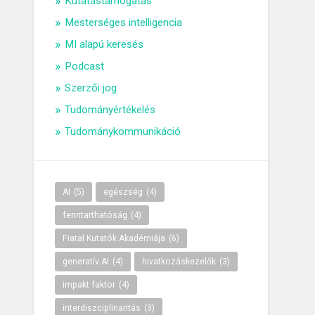
Kutatástámogatás
Mesterséges intelligencia
MI alapú keresés
Podcast
Szerzői jog
Tudományértékelés
Tudománykommunikáció
AI
(5)
egészség
(4)
fenntarthatóság
(4)
Fiatal Kutatók Akadémiája
(6)
generatív AI
(4)
hivatkozáskezelők
(3)
impakt faktor
(4)
interdiszciplinaritás
(3)