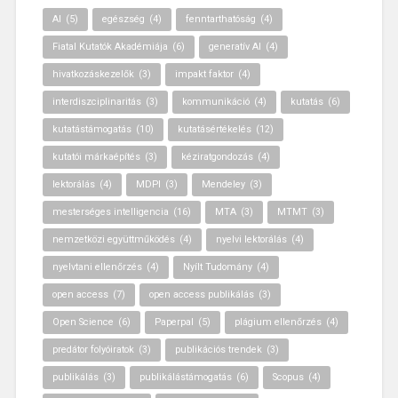
AI
(5)
egészség
(4)
fenntarthatóság
(4)
Fiatal Kutatók Akadémiája
(6)
generatív AI
(4)
hivatkozáskezelők
(3)
impakt faktor
(4)
interdiszciplinaritás
(3)
kommunikáció
(4)
kutatás
(6)
kutatástámogatás
(10)
kutatásértékelés
(12)
kutatói márkaépítés
(3)
kéziratgondozás
(4)
lektorálás
(4)
MDPI
(3)
Mendeley
(3)
mesterséges intelligencia
(16)
MTA
(3)
MTMT
(3)
nemzetközi együttműködés
(4)
nyelvi lektorálás
(4)
nyelvtani ellenőrzés
(4)
Nyílt Tudomány
(4)
open access
(7)
open access publikálás
(3)
Open Science
(6)
Paperpal
(5)
plágium ellenőrzés
(4)
predátor folyóiratok
(3)
publikációs trendek
(3)
publikálás
(3)
publikálástámogatás
(6)
Scopus
(4)