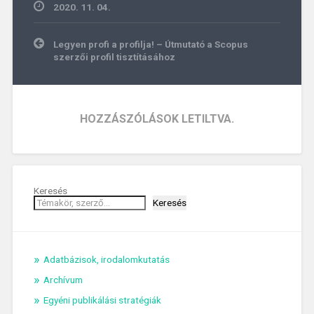
2020. 11. 04.
Bejegyzés
Legyen profi a profilja! – Útmutató a Scopus
navigáció
szerzői profil tisztításához
HOZZÁSZÓLÁSOK LETILTVA.
Keresés
Keresés
Adatbázisok, irodalomkutatás
Archívum
Egyéni publikálási stratégiák