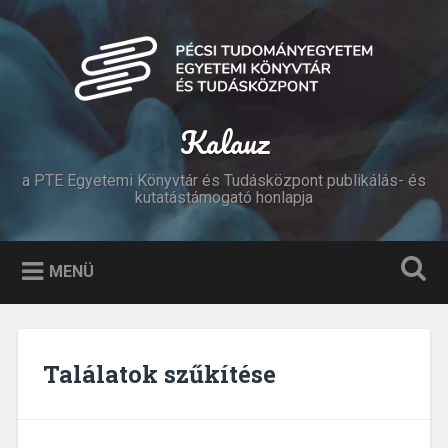
Tovább
a
Keresés
tartalomhoz
Kalauz
a PTE Egyetemi Könyvtár és Tudásközpont publikálás- és
kutatástámogató honlapja
MENÜ
Találatok szűkítése