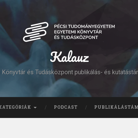
Kalauz
Könyvtár és Tudásközpont publikálás- és kutatást
KATEGÓRIÁK
PODCAST
PUBLIKÁLÁSTÁ