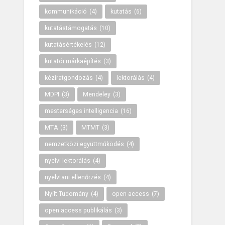
kommunikáció
(4)
kutatás
(6)
kutatástámogatás
(10)
kutatásértékelés
(12)
kutatói márkaépítés
(3)
kéziratgondozás
(4)
lektorálás
(4)
MDPI
(3)
Mendeley
(3)
mesterséges intelligencia
(16)
MTA
(3)
MTMT
(3)
nemzetközi együttműködés
(4)
nyelvi lektorálás
(4)
nyelvtani ellenőrzés
(4)
Nyílt Tudomány
(4)
open access
(7)
open access publikálás
(3)