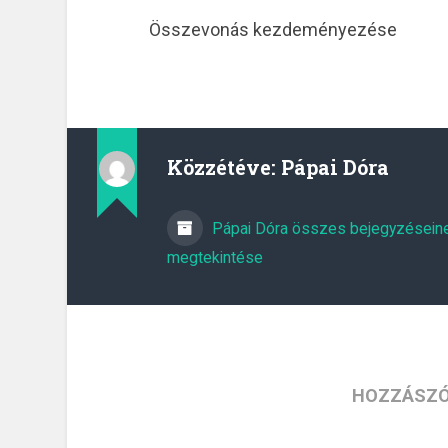
Összevonás kezdeményezése
Közzétéve:
Pápai Dóra
Pápai Dóra összes bejegyzésein
megtekintése
HOZZÁSZÓ