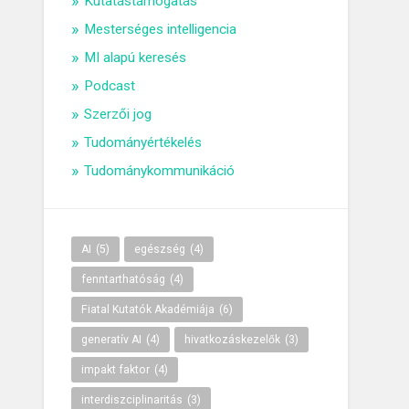
Kutatástámogatás
Mesterséges intelligencia
MI alapú keresés
Podcast
Szerzői jog
Tudományértékelés
Tudománykommunikáció
AI
(5)
egészség
(4)
fenntarthatóság
(4)
Fiatal Kutatók Akadémiája
(6)
generatív AI
(4)
hivatkozáskezelők
(3)
impakt faktor
(4)
interdiszciplinaritás
(3)