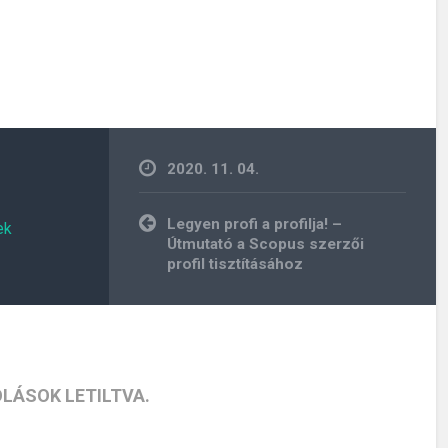
2020. 11. 04.
Bejegyzés
Legyen profi a profilja! –
ek
navigáció
Útmutató a Scopus szerzői
profil tisztításához
LÁSOK LETILTVA.