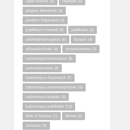
Open Science
(6)
Paperpal
(5)
plágium ellenőrzés
(4)
predátor folyóiratok
(3)
publikációs trendek
(3)
publikálás
(3)
publikálástámogatás
(6)
Scopus
(4)
stílusellenőrzés
(4)
szcientometria
(3)
tudománykommunikáció
(8)
tudománymetria
(9)
tudományos folyóiratok
(7)
tudományos ismeretterjesztés
(5)
tudományos kutatás
(3)
tudományos publikálás
(12)
Web of Science
(7)
álhírek
(3)
útmutató
(3)