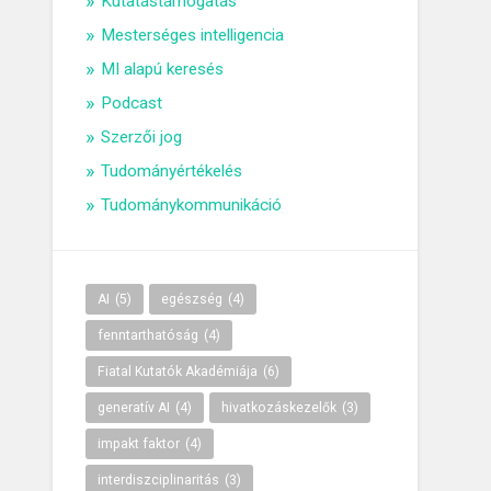
Kutatástámogatás
Mesterséges intelligencia
MI alapú keresés
Podcast
Szerzői jog
Tudományértékelés
Tudománykommunikáció
AI
(5)
egészség
(4)
fenntarthatóság
(4)
Fiatal Kutatók Akadémiája
(6)
generatív AI
(4)
hivatkozáskezelők
(3)
impakt faktor
(4)
interdiszciplinaritás
(3)