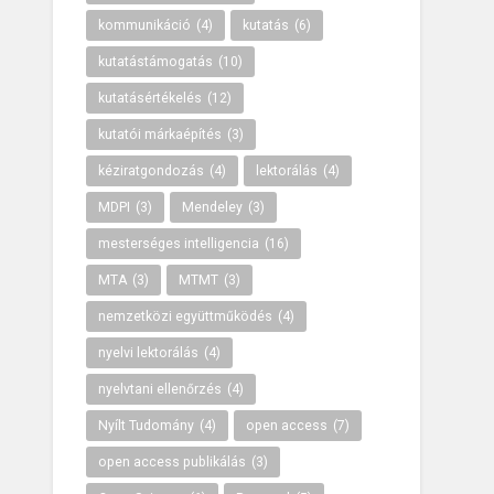
kommunikáció
(4)
kutatás
(6)
kutatástámogatás
(10)
kutatásértékelés
(12)
kutatói márkaépítés
(3)
kéziratgondozás
(4)
lektorálás
(4)
MDPI
(3)
Mendeley
(3)
mesterséges intelligencia
(16)
MTA
(3)
MTMT
(3)
nemzetközi együttműködés
(4)
nyelvi lektorálás
(4)
nyelvtani ellenőrzés
(4)
Nyílt Tudomány
(4)
open access
(7)
open access publikálás
(3)