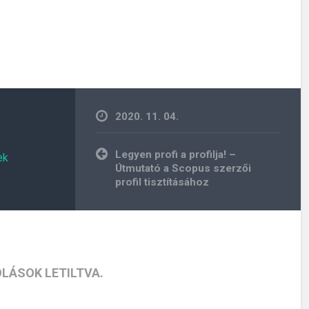
2020. 11. 04.
Bejegyzés
Legyen profi a profilja! –
ek
navigáció
Útmutató a Scopus szerzői
profil tisztításához
LÁSOK LETILTVA.