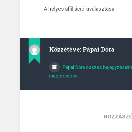
A helyes affiliáció kiválasztása
Közzétéve:
Pápai Dóra
Pápai Dóra összes bejegyzésein
megtekintése
HOZZÁSZÓ