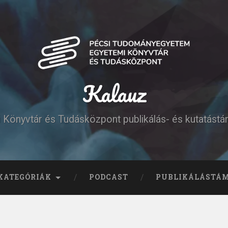
Kalauz
Könyvtár és Tudásközpont publikálás- és kutatást
KATEGÓRIÁK
PODCAST
PUBLIKÁLÁSTÁ