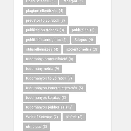
Open Science
(6)
Paperpal
(5)
plágium ellenőrzés
(4)
predátor folyóiratok
(3)
publikációs trendek
(3)
publikálás
(3)
publikálástámogatás
(6)
Scopus
(4)
stílusellenőrzés
(4)
szcientometria
(3)
tudománykommunikáció
(8)
tudománymetria
(9)
tudományos folyóiratok
(7)
tudományos ismeretterjesztés
(5)
tudományos kutatás
(3)
tudományos publikálás
(12)
Web of Science
(7)
álhírek
(3)
útmutató
(3)