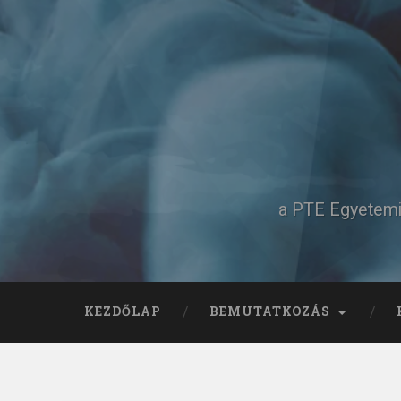
Tovább
a
tartalomhoz
Keresés
a PTE Egyetemi 
KEZDŐLAP
BEMUTATKOZÁS