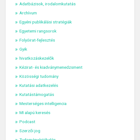
Adatbázisok, irodalomkutatás
Archívum
Egyéni publikálási stratégiák
Egyetemi rangsorok
Folyóirat-fejlesztés
Gyik
hivatkozáskezelők
Kézirat- és kiadványmenedzsment
Közösségi tudomány
Kutatási adatkezelés
Kutatástámogatás
Mesterséges intelligencia
MI alapú keresés
Podcast
Szerzői jog
Tudományértékelés