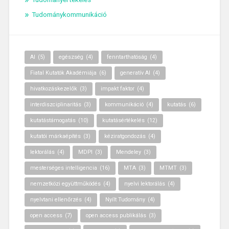
Tudománykommunikáció
AI
(5)
egészség
(4)
fenntarthatóság
(4)
Fiatal Kutatók Akadémiája
(6)
generatív AI
(4)
hivatkozáskezelők
(3)
impakt faktor
(4)
interdiszciplinaritás
(3)
kommunikáció
(4)
kutatás
(6)
kutatástámogatás
(10)
kutatásértékelés
(12)
kutatói márkaépítés
(3)
kéziratgondozás
(4)
lektorálás
(4)
MDPI
(3)
Mendeley
(3)
mesterséges intelligencia
(16)
MTA
(3)
MTMT
(3)
nemzetközi együttműködés
(4)
nyelvi lektorálás
(4)
nyelvtani ellenőrzés
(4)
Nyílt Tudomány
(4)
open access
(7)
open access publikálás
(3)