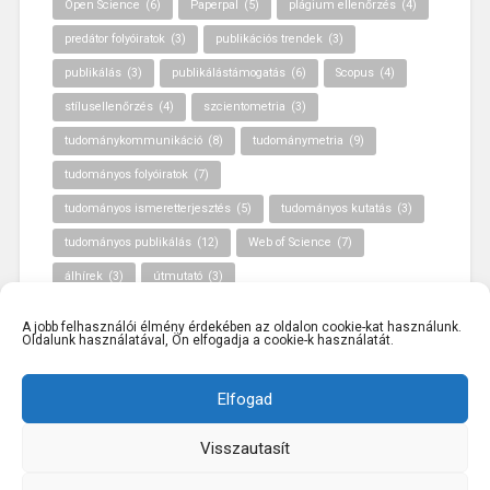
Open Science
(6)
Paperpal
(5)
plágium ellenőrzés
(4)
predátor folyóiratok
(3)
publikációs trendek
(3)
publikálás
(3)
publikálástámogatás
(6)
Scopus
(4)
stílusellenőrzés
(4)
szcientometria
(3)
tudománykommunikáció
(8)
tudománymetria
(9)
tudományos folyóiratok
(7)
tudományos ismeretterjesztés
(5)
tudományos kutatás
(3)
tudományos publikálás
(12)
Web of Science
(7)
álhírek
(3)
útmutató
(3)
A jobb felhasználói élmény érdekében az oldalon cookie-kat használunk.
Oldalunk használatával, Ön elfogadja a cookie-k használatát.
Elfogad
Visszautasít
KÖSZÖNJÜK WORDPRESS!
|
SABLON: BASKERVILLE
2,
ANDERS NOREN
FEJLESZTÉSÉBEN.