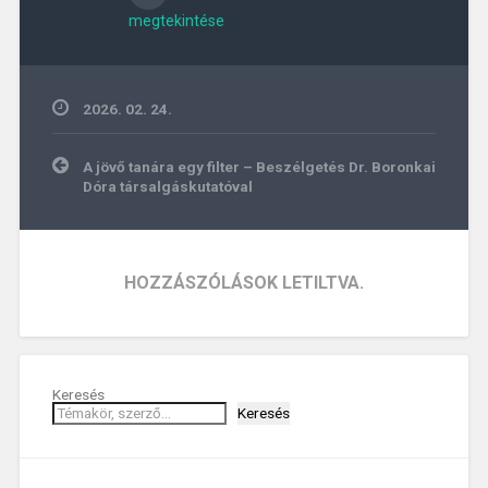
megtekintése
2026. 02. 24.
Bejegyzés
A jövő tanára egy filter – Beszélgetés Dr. Boronkai
navigáció
Dóra társalgáskutatóval
HOZZÁSZÓLÁSOK LETILTVA.
Keresés
Keresés