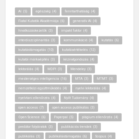
AI
(5)
egészség
(4)
fenntarthatóság
(4)
Fiatal Kutatók Akadémiája
(6)
generatív AI
(4)
hivatkozáskezelők
(3)
impakt faktor
(4)
interdiszciplinaritás
(3)
kommunikáció
(4)
kutatás
(6)
kutatástámogatás
(10)
kutatásértékelés
(12)
kutatói márkaépítés
(3)
kéziratgondozás
(4)
lektorálás
(4)
MDPI
(3)
Mendeley
(3)
mesterséges intelligencia
(16)
MTA
(3)
MTMT
(3)
nemzetközi együttműködés
(4)
nyelvi lektorálás
(4)
nyelvtani ellenőrzés
(4)
Nyílt Tudomány
(4)
open access
(7)
open access publikálás
(3)
Open Science
(6)
Paperpal
(5)
plágium ellenőrzés
(4)
predátor folyóiratok
(3)
publikációs trendek
(3)
publikálás
(3)
publikálástámogatás
(6)
Scopus
(4)