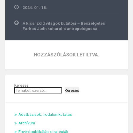
2024. 01. 18.
Bejegyzés
A kicsi zöld világok kutatója – Beszélgetés
navigáció
Farkas Judit kulturális antropológussal
HOZZÁSZÓLÁSOK LETILTVA.
Keresés
Keresés
Adatbázisok, irodalomkutatás
Archívum
Egyéni publikálási stratégiák