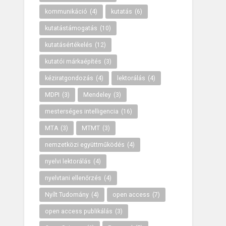
kommunikáció
(4)
kutatás
(6)
kutatástámogatás
(10)
kutatásértékelés
(12)
kutatói márkaépítés
(3)
kéziratgondozás
(4)
lektorálás
(4)
MDPI
(3)
Mendeley
(3)
mesterséges intelligencia
(16)
MTA
(3)
MTMT
(3)
nemzetközi együttműködés
(4)
nyelvi lektorálás
(4)
nyelvtani ellenőrzés
(4)
Nyílt Tudomány
(4)
open access
(7)
open access publikálás
(3)