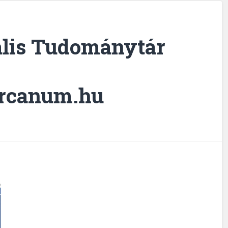
ális Tudománytár
.arcanum.hu