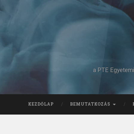
Tovább
a
tartalomhoz
Keresés
a PTE Egyetemi 
KEZDŐLAP
BEMUTATKOZÁS