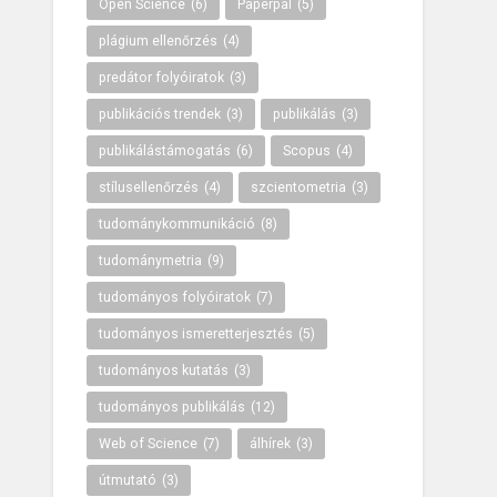
Open Science
(6)
Paperpal
(5)
plágium ellenőrzés
(4)
predátor folyóiratok
(3)
publikációs trendek
(3)
publikálás
(3)
publikálástámogatás
(6)
Scopus
(4)
stílusellenőrzés
(4)
szcientometria
(3)
tudománykommunikáció
(8)
tudománymetria
(9)
tudományos folyóiratok
(7)
tudományos ismeretterjesztés
(5)
tudományos kutatás
(3)
tudományos publikálás
(12)
Web of Science
(7)
álhírek
(3)
útmutató
(3)