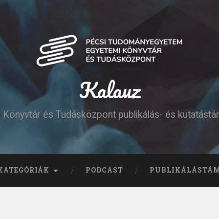
Kalauz
Könyvtár és Tudásközpont publikálás- és kutatást
KATEGÓRIÁK
PODCAST
PUBLIKÁLÁSTÁ