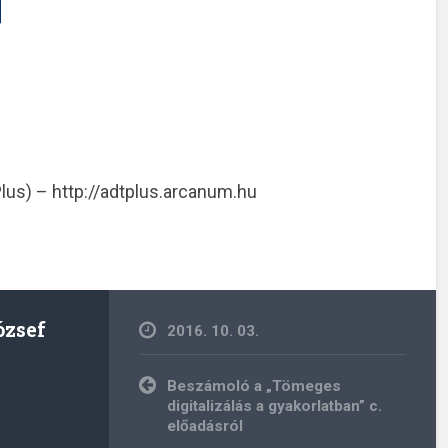
us) – http://adtplus.arcanum.hu
ózsef
2016. 10. 03.
Bejegyzés
Beszámoló a „Tömeges
navigáció
digitalizálás a gyakorlatban” c.
előadásról