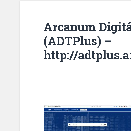
Arcanum Digit
(ADTPlus) –
http://adtplus