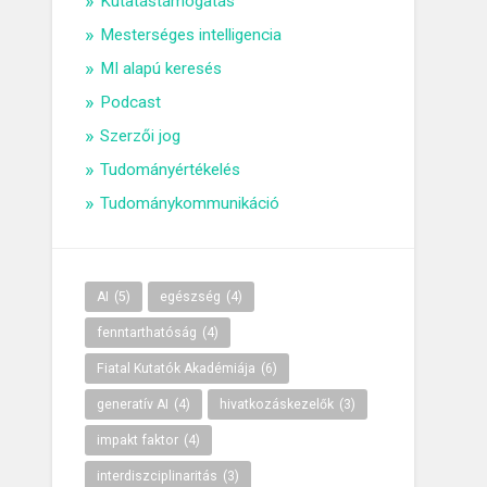
Kutatástámogatás
Mesterséges intelligencia
MI alapú keresés
Podcast
Szerzői jog
Tudományértékelés
Tudománykommunikáció
AI
(5)
egészség
(4)
fenntarthatóság
(4)
Fiatal Kutatók Akadémiája
(6)
generatív AI
(4)
hivatkozáskezelők
(3)
impakt faktor
(4)
interdiszciplinaritás
(3)