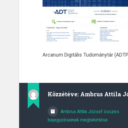
Arcanum Digitális Tudománytár (ADTPl
Közzétéve:
Ambrus Attila J
Ambrus Attila József összes
bejegyzéseinek megtekintése