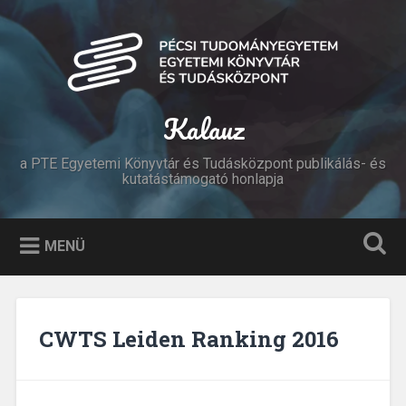
Tovább
a
Keresés
tartalomhoz
Kalauz
a PTE Egyetemi Könyvtár és Tudásközpont publikálás- és
kutatástámogató honlapja
MENÜ
CWTS Leiden Ranking 2016