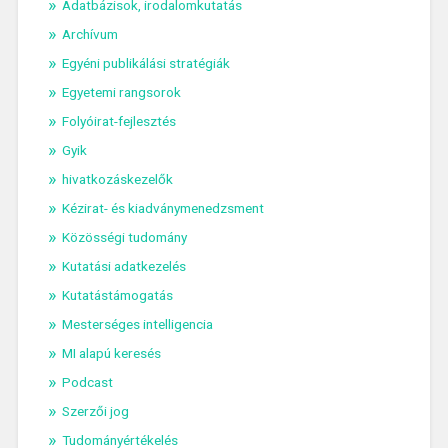
Adatbázisok, irodalomkutatás
Archívum
Egyéni publikálási stratégiák
Egyetemi rangsorok
Folyóirat-fejlesztés
Gyik
hivatkozáskezelők
Kézirat- és kiadványmenedzsment
Közösségi tudomány
Kutatási adatkezelés
Kutatástámogatás
Mesterséges intelligencia
MI alapú keresés
Podcast
Szerzői jog
Tudományértékelés