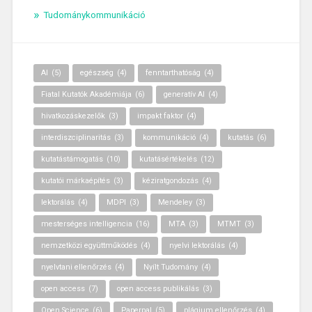
Tudománykommunikáció
AI
(5)
egészség
(4)
fenntarthatóság
(4)
Fiatal Kutatók Akadémiája
(6)
generatív AI
(4)
hivatkozáskezelők
(3)
impakt faktor
(4)
interdiszciplinaritás
(3)
kommunikáció
(4)
kutatás
(6)
kutatástámogatás
(10)
kutatásértékelés
(12)
kutatói márkaépítés
(3)
kéziratgondozás
(4)
lektorálás
(4)
MDPI
(3)
Mendeley
(3)
mesterséges intelligencia
(16)
MTA
(3)
MTMT
(3)
nemzetközi együttműködés
(4)
nyelvi lektorálás
(4)
nyelvtani ellenőrzés
(4)
Nyílt Tudomány
(4)
open access
(7)
open access publikálás
(3)
Open Science
(6)
Paperpal
(5)
plágium ellenőrzés
(4)