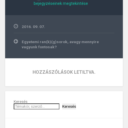
bejegyzéseinek megtekintése
2016. 09. 07.
Bejegyzés
Egyetemi ran(k)(g)sorok, avagy mennyire
navigáció
vagyunk fontosak?
HOZZÁSZÓLÁSOK LETILTVA.
Keresés
Keresés