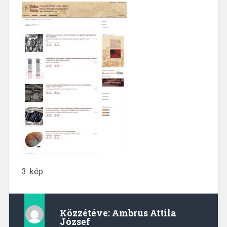
3. kép
Közzétéve:
Ambrus Attila
József