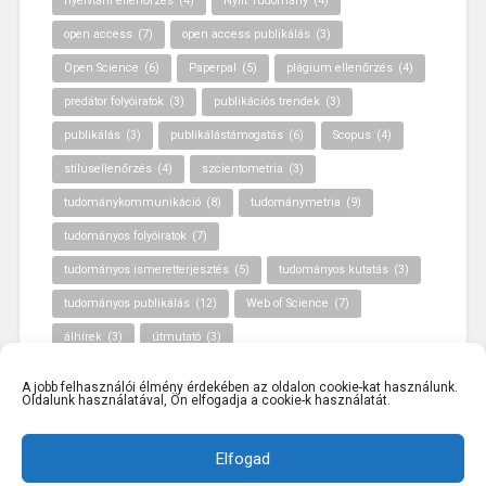
nyelvtani ellenőrzés
(4)
Nyílt Tudomány
(4)
open access
(7)
open access publikálás
(3)
Open Science
(6)
Paperpal
(5)
plágium ellenőrzés
(4)
predátor folyóiratok
(3)
publikációs trendek
(3)
publikálás
(3)
publikálástámogatás
(6)
Scopus
(4)
stílusellenőrzés
(4)
szcientometria
(3)
tudománykommunikáció
(8)
tudománymetria
(9)
tudományos folyóiratok
(7)
tudományos ismeretterjesztés
(5)
tudományos kutatás
(3)
tudományos publikálás
(12)
Web of Science
(7)
álhírek
(3)
útmutató
(3)
A jobb felhasználói élmény érdekében az oldalon cookie-kat használunk.
Oldalunk használatával, Ön elfogadja a cookie-k használatát.
Elfogad