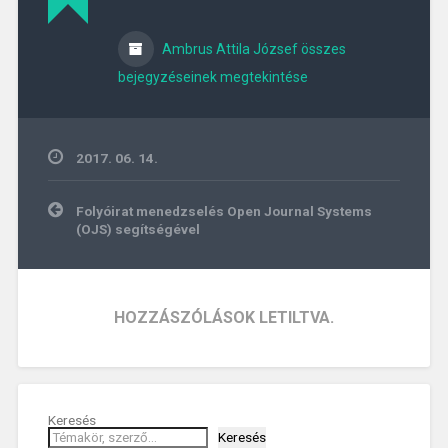
Ambrus Attila József összes
bejegyzéseinek megtekintése
2017. 06. 14.
Bejegyzés
Folyóirat menedzselés Open Journal Systems
navigáció
(OJS) segítségével
HOZZÁSZÓLÁSOK LETILTVA.
Keresés
Keresés