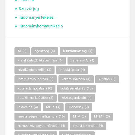
Szerzői jog
Tudományértékelés
Tudománykommunikáció
AI
(5)
egészség
(4)
fenntarthatóság
(4)
Fiatal Kutatók Akadémiája
(6)
generatív AI
(4)
hivatkozáskezelők
(3)
impakt faktor
(4)
interdiszciplinaritás
(3)
kommunikáció
(4)
kutatás
(6)
kutatástámogatás
(10)
kutatásértékelés
(12)
kutatói márkaépítés
(3)
kéziratgondozás
(4)
lektorálás
(4)
MDPI
(3)
Mendeley
(3)
mesterséges intelligencia
(16)
MTA
(3)
MTMT
(3)
nemzetközi együttműködés
(4)
nyelvi lektorálás
(4)