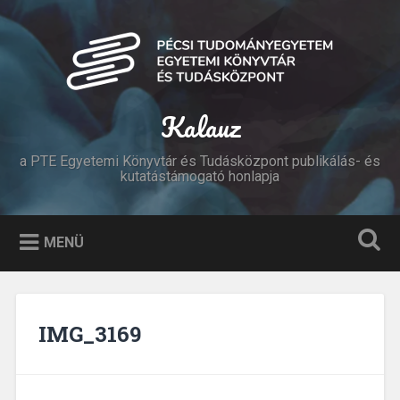
Tovább
a
Keresés
tartalomhoz
Kalauz
a PTE Egyetemi Könyvtár és Tudásközpont publikálás- és
kutatástámogató honlapja
MENÜ
IMG_3169