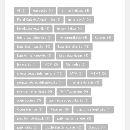
AI
(5)
egészség
(4)
fenntarthatóság
(4)
Fiatal Kutatók Akadémiája
(6)
generatív AI
(4)
hivatkozáskezelők
(3)
impakt faktor
(4)
interdiszciplinaritás
(3)
kommunikáció
(4)
kutatás
(6)
kutatástámogatás
(10)
kutatásértékelés
(12)
kutatói márkaépítés
(3)
kéziratgondozás
(4)
lektorálás
(4)
MDPI
(3)
Mendeley
(3)
mesterséges intelligencia
(16)
MTA
(3)
MTMT
(3)
nemzetközi együttműködés
(4)
nyelvi lektorálás
(4)
nyelvtani ellenőrzés
(4)
Nyílt Tudomány
(4)
open access
(7)
open access publikálás
(3)
Open Science
(6)
Paperpal
(5)
plágium ellenőrzés
(4)
predátor folyóiratok
(3)
publikációs trendek
(3)
publikálás
(3)
publikálástámogatás
(6)
Scopus
(4)