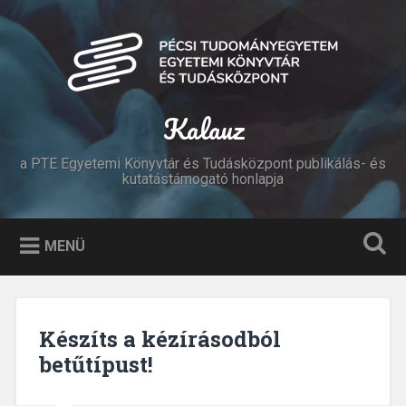
Tovább
a
Keresés
tartalomhoz
Kalauz
a PTE Egyetemi Könyvtár és Tudásközpont publikálás- és
kutatástámogató honlapja
MENÜ
Készíts a kézírásodból
betűtípust!