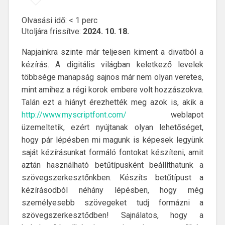
Olvasási idő:
< 1
perc
Utoljára frissítve:
2024. 10. 18.
Napjainkra szinte már teljesen kiment a divatból a
kézírás. A digitális világban keletkező levelek
többsége manapság sajnos már nem olyan veretes,
mint amihez a régi korok embere volt hozzászokva.
Talán ezt a hiányt érezhették meg azok is, akik a
http://www.myscriptfont.com/
weblapot
üzemeltetik, ezért nyújtanak olyan lehetőséget,
hogy pár lépésben mi magunk is képesek legyünk
saját kézírásunkat formáló fontokat készíteni, amit
aztán használható betűtípusként beállíthatunk a
szövegszerkesztőnkben. Készíts betűtípust a
kézírásodból néhány lépésben, hogy még
személyesebb szövegeket tudj formázni a
szövegszerkesztődben! Sajnálatos, hogy a