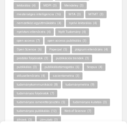
lektorálás
(4)
MDPI
(3)
Mendeley
(3)
mesterséges intelligencia
(16)
MTA
(3)
MTMT
(3)
nemzetközi együttműködés
(4)
nyelvi lektorálás
(4)
nyelvtani ellenőrzés
(4)
Nyílt Tudomány
(4)
open access
(7)
open access publikálás
(3)
Open Science
(6)
Paperpal
(5)
plágium ellenőrzés
(4)
predátor folyóiratok
(3)
publikációs trendek
(3)
publikálás
(3)
publikálástámogatás
(6)
Scopus
(4)
stílusellenőrzés
(4)
szcientometria
(3)
tudománykommunikáció
(8)
tudománymetria
(9)
tudományos folyóiratok
(7)
tudományos ismeretterjesztés
(5)
tudományos kutatás
(3)
tudományos publikálás
(12)
Web of Science
(7)
álhírek
(3)
útmutató
(3)