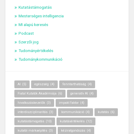
Kutatástámogatás
Mesterséges intelligencia
MI alapú keresés
Podcast
Szerzői jog
Tudományértékelés
Tudománykommunikáció
AI
(5)
egészség
(4)
fenntarthatóság
(4)
Fiatal Kutatók Akadémiája
(6)
generatív AI
(4)
hivatkozáskezelők
(3)
impakt faktor
(4)
interdiszciplinaritás
(3)
kommunikáció
(4)
kutatás
(6)
kutatástámogatás
(10)
kutatásértékelés
(12)
kutatói márkaépítés
(3)
kéziratgondozás
(4)