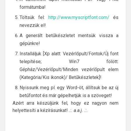
formátumba!
Töltsük fel:
http://www.myscriptfont.com/
és
nevezzük el!
A generált betűkészletet mentsük vissza a
gépünkre!
Installáljuk [Xp alatt: Vezérlőpult/Fontok/Új font
telepítése; Win7 fölött:
Gépház/Vezérlőpult/Minden vezérlőpult elem
(Kategória/Kis ikonok)/ Betűkészletek]!
Nyissunk meg pl. egy Word-öt, állítsuk be az új
betűfontot és már gépelhetjük is a szöveget!
Azért arra készüljünk fel, hogy ez nagyon nem
helyettesíti a kézírásunkat!
.:. a.a.j. .:.