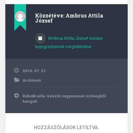
Közzétéve:
Ambrus Attila
József
Ambrus Attila József összes
bejegyzéseinek megtekintése
2016. 07. 21.
Archívum
Bejegyzés
RoboBraille: készíts ingyenesen szövegből
navigáció
hangot!
HOZZÁSZÓLÁSOK LETILTVA.