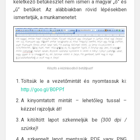
keletkező betűkészlet nem ismeri a magyar „ő” és
„ű” betűket. Az alábbiakban rövid lépésekben
ismertetjük, a munkamenetet:
Készíts a kézírásodból betűtípust!
Töltsük le a vezetőmintát és nyomtassuk ki:
http://goo.gl/B0PPf
A kinyomtatott mintát – lehetőleg tussal –
kézzel rajzoljuk át!
A kitöltött lapot szkenneljük be
(300 dpi /
szürke)
!
A szkennelt lapot mentssük PDF vagy PNG