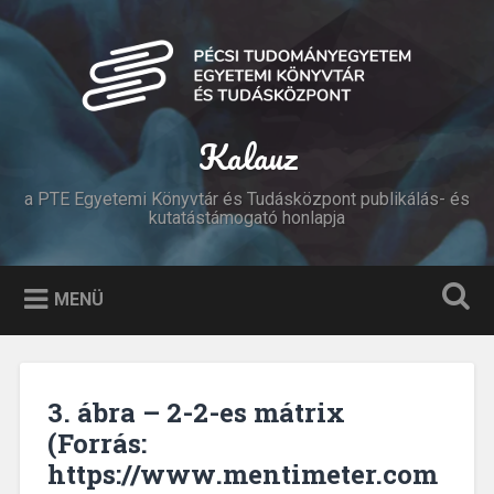
Tovább
a
Keresés
tartalomhoz
Kalauz
a PTE Egyetemi Könyvtár és Tudásközpont publikálás- és
kutatástámogató honlapja
MENÜ
3. ábra – 2-2-es mátrix
(Forrás:
https://www.mentimeter.com