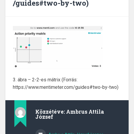
/guides#two-by-two)
3. ábra – 2-2-es mátrix (Forrás:
https://www.mentimeter.com/guides#two-by-two)
Közzétéve:
Ambrus Attila
József