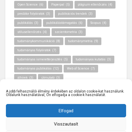
Open Science
(6)
Paperpal
(5)
plágium ellenőrzés
(4)
predátor folyóiratok
(3)
publikációs trendek
(3)
publikálás
(3)
publikálástámogatás
(6)
Scopus
(4)
stílusellenőrzés
(4)
szcientometria
(3)
tudománykommunikáció
(8)
tudománymetria
(9)
tudományos folyóiratok
(7)
tudományos ismeretterjesztés
(5)
tudományos kutatás
(3)
tudományos publikálás
(12)
Web of Science
(7)
álhírek
(3)
útmutató
(3)
A jobb felhasználói élmény érdekében az oldalon cookie-kat használunk.
Oldalunk használatával, Ön elfogadja a cookie-k használatát.
Elfogad
Visszautasít
KÖSZÖNJÜK WORDPRESS!
|
SABLON: BASKERVILLE