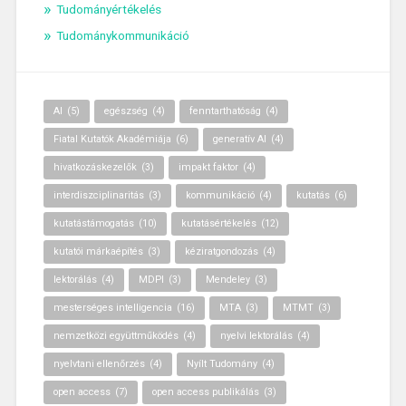
Tudományértékelés
Tudománykommunikáció
AI
(5)
egészség
(4)
fenntarthatóság
(4)
Fiatal Kutatók Akadémiája
(6)
generatív AI
(4)
hivatkozáskezelők
(3)
impakt faktor
(4)
interdiszciplinaritás
(3)
kommunikáció
(4)
kutatás
(6)
kutatástámogatás
(10)
kutatásértékelés
(12)
kutatói márkaépítés
(3)
kéziratgondozás
(4)
lektorálás
(4)
MDPI
(3)
Mendeley
(3)
mesterséges intelligencia
(16)
MTA
(3)
MTMT
(3)
nemzetközi együttműködés
(4)
nyelvi lektorálás
(4)
nyelvtani ellenőrzés
(4)
Nyílt Tudomány
(4)
open access
(7)
open access publikálás
(3)