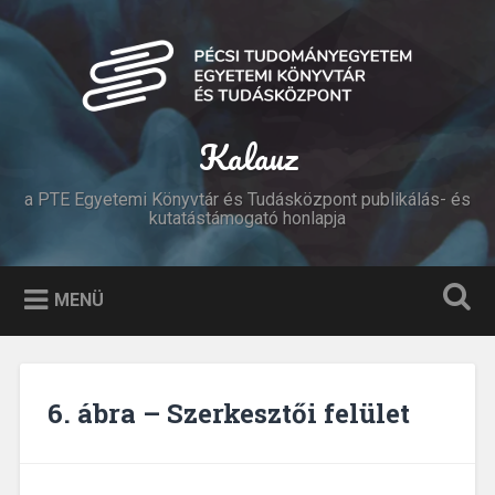
Tovább
a
Keresés
tartalomhoz
Kalauz
a PTE Egyetemi Könyvtár és Tudásközpont publikálás- és
kutatástámogató honlapja
MENÜ
6. ábra – Szerkesztői felület