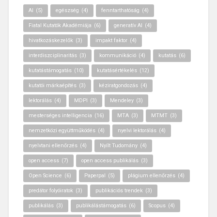
AI
(5)
egészség
(4)
fenntarthatóság
(4)
Fiatal Kutatók Akadémiája
(6)
generatív AI
(4)
hivatkozáskezelők
(3)
impakt faktor
(4)
interdiszciplinaritás
(3)
kommunikáció
(4)
kutatás
(6)
kutatástámogatás
(10)
kutatásértékelés
(12)
kutatói márkaépítés
(3)
kéziratgondozás
(4)
lektorálás
(4)
MDPI
(3)
Mendeley
(3)
mesterséges intelligencia
(16)
MTA
(3)
MTMT
(3)
nemzetközi együttműködés
(4)
nyelvi lektorálás
(4)
nyelvtani ellenőrzés
(4)
Nyílt Tudomány
(4)
open access
(7)
open access publikálás
(3)
Open Science
(6)
Paperpal
(5)
plágium ellenőrzés
(4)
predátor folyóiratok
(3)
publikációs trendek
(3)
publikálás
(3)
publikálástámogatás
(6)
Scopus
(4)