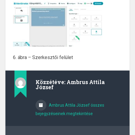
6. ábra – Szerkesztői felület
Közzétéve:
Ambrus Attila
József
Ambrus Attila József összes
bejegyzéseinek megtekintése