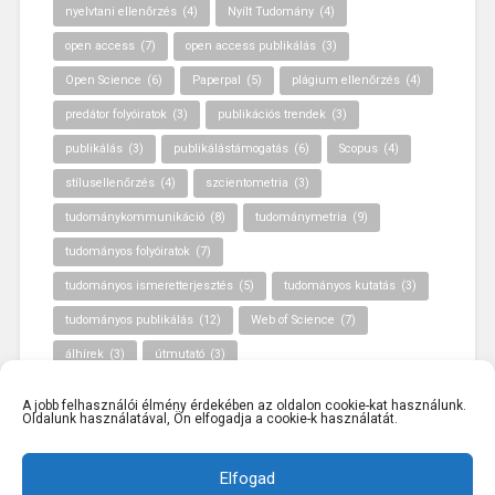
nyelvtani ellenőrzés
(4)
Nyílt Tudomány
(4)
open access
(7)
open access publikálás
(3)
Open Science
(6)
Paperpal
(5)
plágium ellenőrzés
(4)
predátor folyóiratok
(3)
publikációs trendek
(3)
publikálás
(3)
publikálástámogatás
(6)
Scopus
(4)
stílusellenőrzés
(4)
szcientometria
(3)
tudománykommunikáció
(8)
tudománymetria
(9)
tudományos folyóiratok
(7)
tudományos ismeretterjesztés
(5)
tudományos kutatás
(3)
tudományos publikálás
(12)
Web of Science
(7)
álhírek
(3)
útmutató
(3)
A jobb felhasználói élmény érdekében az oldalon cookie-kat használunk.
Oldalunk használatával, Ön elfogadja a cookie-k használatát.
Elfogad