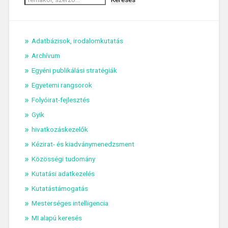
Adatbázisok, irodalomkutatás
Archívum
Egyéni publikálási stratégiák
Egyetemi rangsorok
Folyóirat-fejlesztés
Gyik
hivatkozáskezelők
Kézirat- és kiadványmenedzsment
Közösségi tudomány
Kutatási adatkezelés
Kutatástámogatás
Mesterséges intelligencia
MI alapú keresés