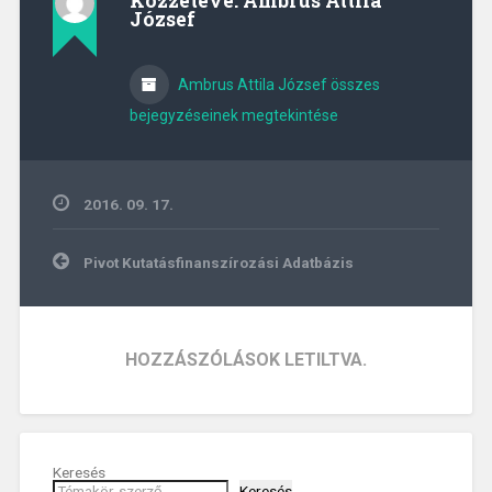
Közzétéve:
Ambrus Attila
József
Ambrus Attila József összes
bejegyzéseinek megtekintése
2016. 09. 17.
Bejegyzés
Pivot Kutatásfinanszírozási Adatbázis
navigáció
HOZZÁSZÓLÁSOK LETILTVA.
Keresés
Keresés