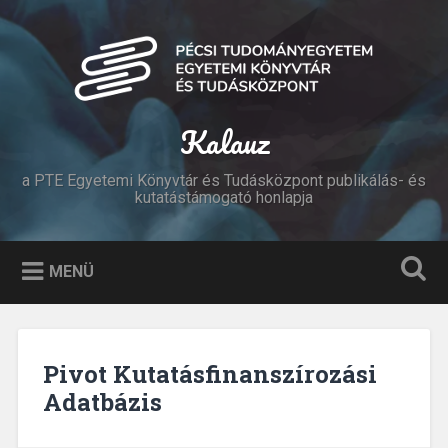
Tovább
a
Keresés
tartalomhoz
Kalauz
a PTE Egyetemi Könyvtár és Tudásközpont publikálás- és
kutatástámogató honlapja
MENÜ
Pivot Kutatásfinanszírozási
Adatbázis