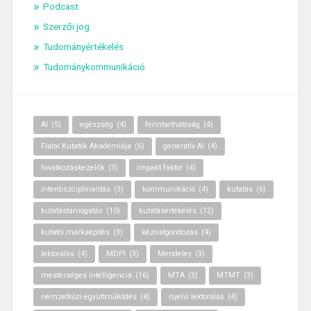
Podcast
Szerzői jog
Tudományértékelés
Tudománykommunikáció
AI
(5)
egészség
(4)
fenntarthatóság
(4)
Fiatal Kutatók Akadémiája
(6)
generatív AI
(4)
hivatkozáskezelők
(3)
impakt faktor
(4)
interdiszciplinaritás
(3)
kommunikáció
(4)
kutatás
(6)
kutatástámogatás
(10)
kutatásértékelés
(12)
kutatói márkaépítés
(3)
kéziratgondozás
(4)
lektorálás
(4)
MDPI
(3)
Mendeley
(3)
mesterséges intelligencia
(16)
MTA
(3)
MTMT
(3)
nemzetközi együttműködés
(4)
nyelvi lektorálás
(4)