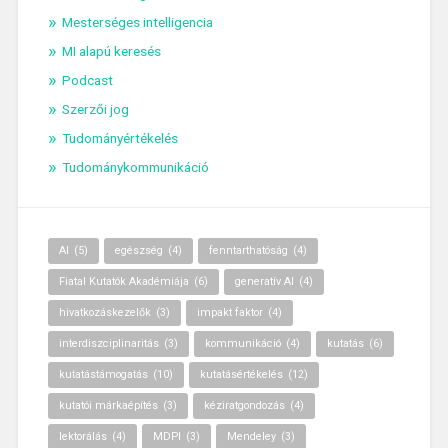
Mesterséges intelligencia
MI alapú keresés
Podcast
Szerzői jog
Tudományértékelés
Tudománykommunikáció
AI
(5)
egészség
(4)
fenntarthatóság
(4)
Fiatal Kutatók Akadémiája
(6)
generatív AI
(4)
hivatkozáskezelők
(3)
impakt faktor
(4)
interdiszciplinaritás
(3)
kommunikáció
(4)
kutatás
(6)
kutatástámogatás
(10)
kutatásértékelés
(12)
kutatói márkaépítés
(3)
kéziratgondozás
(4)
lektorálás
(4)
MDPI
(3)
Mendeley
(3)