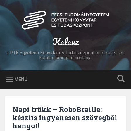
Tovább
a
Keresés
tartalomhoz
Kalauz
a PTE Egyetemi Könyvtár és Tudásközpont publikálás- és
kutatástámogató honlapja
MENÜ
Napi trükk – RoboBraille:
készíts ingyenesen szövegből
hangot!