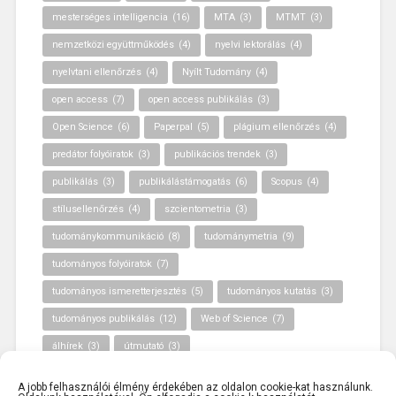
mesterséges intelligencia
(16)
MTA
(3)
MTMT
(3)
nemzetközi együttműködés
(4)
nyelvi lektorálás
(4)
nyelvtani ellenőrzés
(4)
Nyílt Tudomány
(4)
open access
(7)
open access publikálás
(3)
Open Science
(6)
Paperpal
(5)
plágium ellenőrzés
(4)
predátor folyóiratok
(3)
publikációs trendek
(3)
publikálás
(3)
publikálástámogatás
(6)
Scopus
(4)
stílusellenőrzés
(4)
szcientometria
(3)
tudománykommunikáció
(8)
tudománymetria
(9)
tudományos folyóiratok
(7)
tudományos ismeretterjesztés
(5)
tudományos kutatás
(3)
tudományos publikálás
(12)
Web of Science
(7)
álhírek
(3)
útmutató
(3)
A jobb felhasználói élmény érdekében az oldalon cookie-kat használunk.