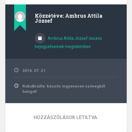
Közzétéve:
Ambrus Attila
József
Ambrus Attila József összes
bejegyzéseinek megtekintése
2016. 07. 21.
Bejegyzés
RoboBraille: készíts ingyenesen szövegből
navigáció
hangot!
HOZZÁSZÓLÁSOK LETILTVA.