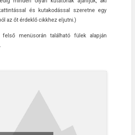
edig minden olyan kutatónak ajánljuk, aki
attintással és kutakodással szeretne egy
l az őt érdeklő cikkhez eljutni.)
r felső menüsorán található fülek alapján
.