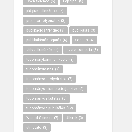
Open Science
(6)
Paperpal
(5)
plágium ellenőrzés
(4)
predátor folyóiratok
(3)
publikációs trendek
(3)
publikálás
(3)
publikálástámogatás
(6)
Scopus
(4)
stílusellenőrzés
(4)
szcientometria
(3)
tudománykommunikáció
(8)
tudománymetria
(9)
tudományos folyóiratok
(7)
tudományos ismeretterjesztés
(5)
tudományos kutatás
(3)
tudományos publikálás
(12)
Web of Science
(7)
álhírek
(3)
útmutató
(3)