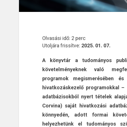
Olvasási idő:
2
perc
Utoljára frissítve:
2025. 01. 07.
A könyvtár a tudományos publi
követelményeknek való megfel
programok megismerésében és h
hivatkozáskezelő programokkal – ak
adatbázisokból nyert tételek alap
Corvina) saját hivatkozási adatbá
könnyedén, adott formai követ
helyezhetünk el tudományos szö