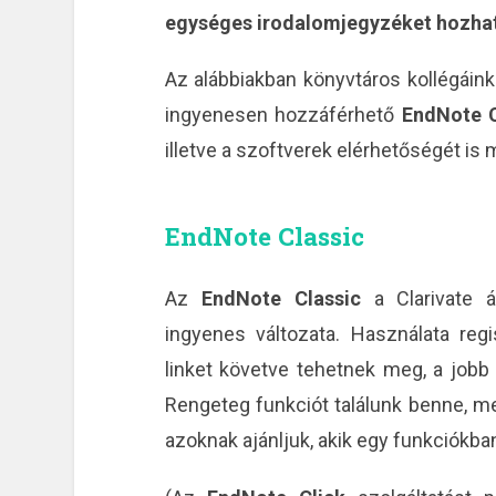
egységes irodalomjegyzéket hozhatu
Az alábbiakban könyvtáros kollégáink á
ingyenesen hozzáférhető
EndNote C
illetve a szoftverek elérhetőségét is 
EndNote Classic
Az
EndNote Classic
a Clarivate á
ingyenes változata. Használata regi
linket követve tehetnek meg, a jobb 
Rengeteg funkciót találunk benne, me
azoknak ajánljuk, akik egy funkciókb