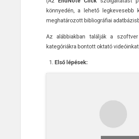
(Az
EndNote Click
szolgáltatást p
könnyedén, a lehető legkevesebb k
meghatározott bibliográfiai adatbázisbó
Az alábbiakban találják a szoftve
kategóriákra bontott oktató videóinkat
Első lépések: