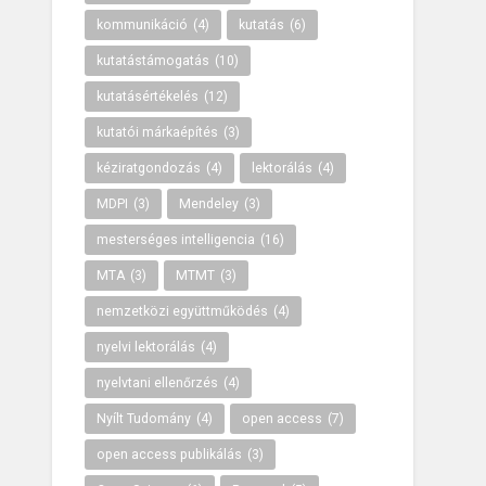
kommunikáció
(4)
kutatás
(6)
kutatástámogatás
(10)
kutatásértékelés
(12)
kutatói márkaépítés
(3)
kéziratgondozás
(4)
lektorálás
(4)
MDPI
(3)
Mendeley
(3)
mesterséges intelligencia
(16)
MTA
(3)
MTMT
(3)
nemzetközi együttműködés
(4)
nyelvi lektorálás
(4)
nyelvtani ellenőrzés
(4)
Nyílt Tudomány
(4)
open access
(7)
open access publikálás
(3)