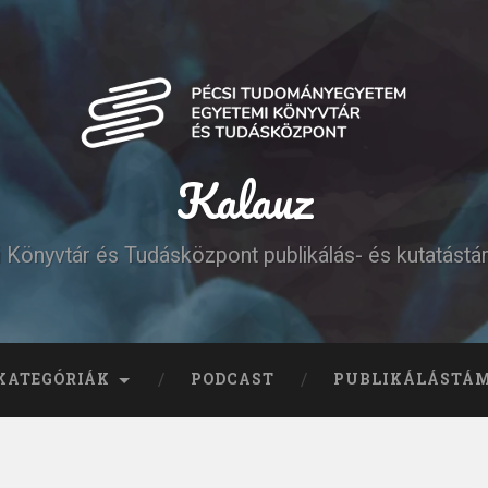
Kalauz
Könyvtár és Tudásközpont publikálás- és kutatást
KATEGÓRIÁK
PODCAST
PUBLIKÁLÁSTÁ