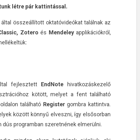
nk létre pár kattintással.
ltal összeállított oktatóvideókat találnak az
lassic, Zotero
és
Mendeley
applikációkról,
mellékeltük:
ltal fejlesztett
EndNote
hivatkozáskezelő
sztrációhoz kötött, melyet a fent található
oldalon található
Register
gombra kattintva.
lyek között könnyű elveszni, így elsősorban
an dús programban szeretnének elmerülni.