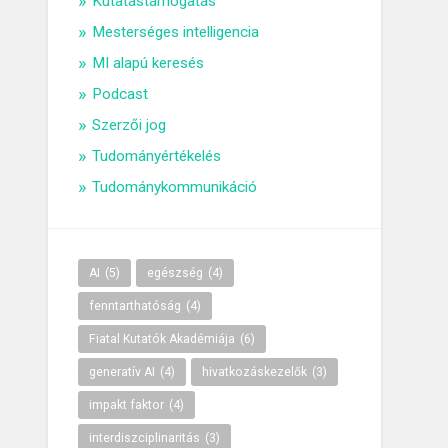
Kutatástámogatás
Mesterséges intelligencia
MI alapú keresés
Podcast
Szerzői jog
Tudományértékelés
Tudománykommunikáció
AI
(5)
egészség
(4)
fenntarthatóság
(4)
Fiatal Kutatók Akadémiája
(6)
generatív AI
(4)
hivatkozáskezelők
(3)
impakt faktor
(4)
interdiszciplinaritás
(3)