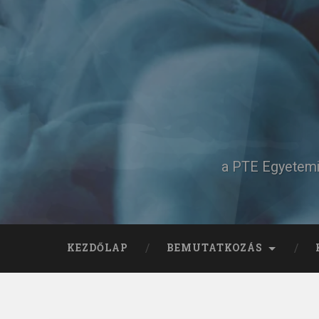
Tovább
a
tartalomhoz
Keresés
a PTE Egyetemi 
KEZDŐLAP
BEMUTATKOZÁS