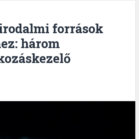
irodalmi források
hez: három
kozáskezelő