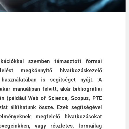
kációkkal szemben támasztott formai
elést megkönnyítő hivatkozáskezelő
asználatában is segítséget nyújt. A
ár manuálisan felvitt, akár bibliográfiai
ján (például Web of Science, Scopus, PTE
zist állíthatunk össze. Ezek segítségével
elményeknek megfelelő hivatkozásokat
vegeinkben, vagy részletes, formailag