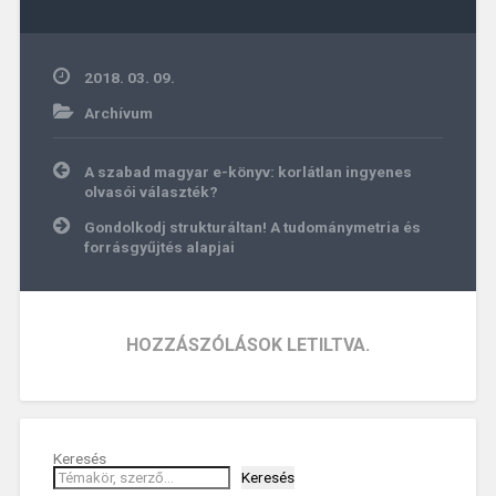
2018. 03. 09.
Archívum
Bejegyzés
A szabad magyar e-könyv: korlátlan ingyenes
navigáció
olvasói választék?
Gondolkodj strukturáltan! A tudománymetria és
forrásgyűjtés alapjai
HOZZÁSZÓLÁSOK LETILTVA.
Keresés
Keresés