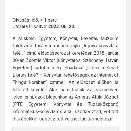
Olvasási idő:
< 1
perc
Utoljára frissítve:
2023. 06. 23.
A Miskolci Egyetem, Könyvtár, Levéltár, Múzeum
földszinti Tanácstermében zajló „A jövő könyvtára
felé…” című előadássorozat keretében 2018. január
30-án Zsömle Viktor (könyvtáros, Széchenyi István
Egyetem) tartotta meg előadását „Útban a Smart
Library felé? – Könyvtári lehetőségek az Internet of
Things korában” címmel. Az előadást élőben is
lehetett követni. Akik nem tudtak az eseményen
jelen lenni, azok blogunkon az Ambrus Attila József
(PTE Egyetemi Könyvtár és Tudásközpont)
informatikus-könyvtáros által szerkesztett, vetített
diaképekkel kiegészített verziót tudják megnézni.