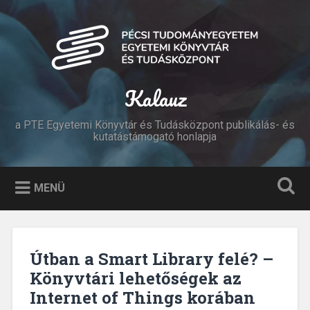
Tovább
a
Keresés
tartalomhoz
Kalauz
a PTE Egyetemi Könyvtár és Tudásközpont publikálás- és
kutatástámogató honlapja
MENÜ
Útban a Smart Library felé? –
Könyvtári lehetőségek az
Internet of Things korában