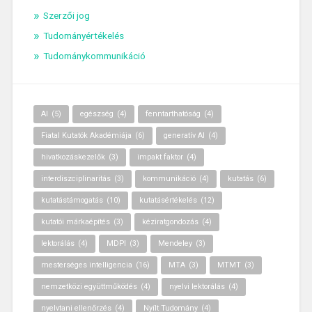
Szerzői jog
Tudományértékelés
Tudománykommunikáció
AI
(5)
egészség
(4)
fenntarthatóság
(4)
Fiatal Kutatók Akadémiája
(6)
generatív AI
(4)
hivatkozáskezelők
(3)
impakt faktor
(4)
interdiszciplinaritás
(3)
kommunikáció
(4)
kutatás
(6)
kutatástámogatás
(10)
kutatásértékelés
(12)
kutatói márkaépítés
(3)
kéziratgondozás
(4)
lektorálás
(4)
MDPI
(3)
Mendeley
(3)
mesterséges intelligencia
(16)
MTA
(3)
MTMT
(3)
nemzetközi együttműködés
(4)
nyelvi lektorálás
(4)
nyelvtani ellenőrzés
(4)
Nyílt Tudomány
(4)