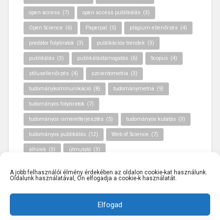
open access
(7)
open access publikálás
(3)
Open Science
(6)
Paperpal
(5)
plágium ellenőrzés
(4)
predátor folyóiratok
(3)
publikációs trendek
(3)
publikálás
(3)
publikálástámogatás
(6)
Scopus
(4)
stílusellenőrzés
(4)
szcientometria
(3)
tudománykommunikáció
(8)
tudománymetria
(9)
tudományos folyóiratok
(7)
tudományos ismeretterjesztés
(5)
tudományos kutatás
(3)
tudományos publikálás
(12)
Web of Science
(7)
álhírek
(3)
útmutató
(3)
A jobb felhasználói élmény érdekében az oldalon cookie-kat használunk.
Oldalunk használatával, Ön elfogadja a cookie-k használatát.
Elfogad