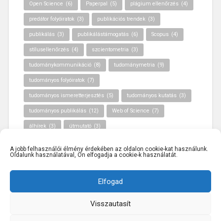
Open Science
(6)
Paperpal
(5)
plágium ellenőrzés
(4)
predátor folyóiratok
(3)
publikációs trendek
(3)
publikálás
(3)
publikálástámogatás
(6)
Scopus
(4)
stílusellenőrzés
(4)
szcientometria
(3)
tudománykommunikáció
(8)
tudománymetria
(9)
tudományos folyóiratok
(7)
tudományos ismeretterjesztés
(5)
tudományos kutatás
(3)
tudományos publikálás
(12)
Web of Science
(7)
álhírek
(3)
útmutató
(3)
A jobb felhasználói élmény érdekében az oldalon cookie-kat használunk.
Oldalunk használatával, Ön elfogadja a cookie-k használatát.
Elfogad
Visszautasít
KÖSZÖNJÜK WORDPRESS!
|
SABLON: BASKERVILLE
2,
ANDERS NOREN
FEJLESZTÉSÉBEN.