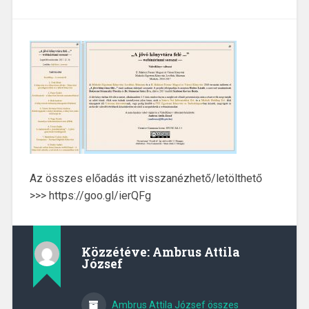
Az összes előadás itt visszanézhető/letölthető
>>> https://goo.gl/ierQFg
Közzétéve:
Ambrus Attila
József
Ambrus Attila József összes