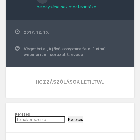
bejegyzéseinek megtekintése
2017. 12. 15.
Bejegyzés
Véget ért a „A jövő könyvtára felé…” című
navigáció
webináriumi sorozat 2. évada
HOZZÁSZÓLÁSOK LETILTVA.
Keresés
Keresés