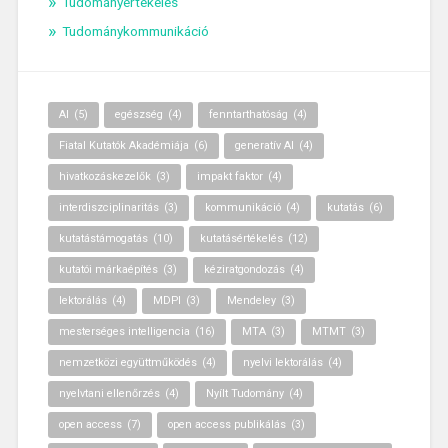
Tudományértékelés
Tudománykommunikáció
AI
(5)
egészség
(4)
fenntarthatóság
(4)
Fiatal Kutatók Akadémiája
(6)
generatív AI
(4)
hivatkozáskezelők
(3)
impakt faktor
(4)
interdiszciplinaritás
(3)
kommunikáció
(4)
kutatás
(6)
kutatástámogatás
(10)
kutatásértékelés
(12)
kutatói márkaépítés
(3)
kéziratgondozás
(4)
lektorálás
(4)
MDPI
(3)
Mendeley
(3)
mesterséges intelligencia
(16)
MTA
(3)
MTMT
(3)
nemzetközi együttműködés
(4)
nyelvi lektorálás
(4)
nyelvtani ellenőrzés
(4)
Nyílt Tudomány
(4)
open access
(7)
open access publikálás
(3)