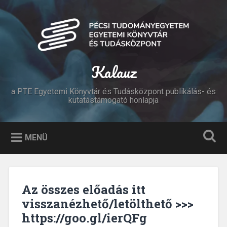
Tovább
a
Keresés
tartalomhoz
Kalauz
a PTE Egyetemi Könyvtár és Tudásközpont publikálás- és
kutatástámogató honlapja
MENÜ
Az összes előadás itt
visszanézhető/letölthető >>>
https://goo.gl/ierQFg