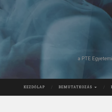
Tovább
a
tartalomhoz
Keresés
a PTE Egyetemi 
KEZDŐLAP
BEMUTATKOZÁS