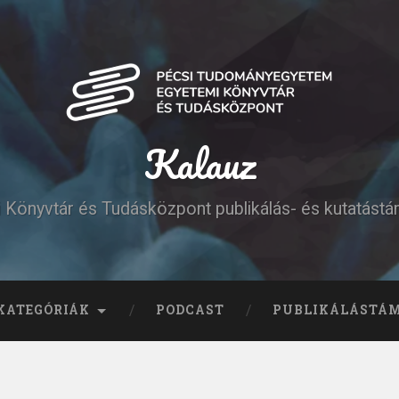
Kalauz
Könyvtár és Tudásközpont publikálás- és kutatást
KATEGÓRIÁK
PODCAST
PUBLIKÁLÁSTÁ