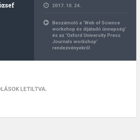
ózsef
2017. 10. 24.
Bejegyzés
Beszámoló a ’Web of Science
navigáció
workshop és díjátadó ünnepség’
és az ’Oxford University Press
Journals workshop’
rendezvényekről
LÁSOK LETILTVA.