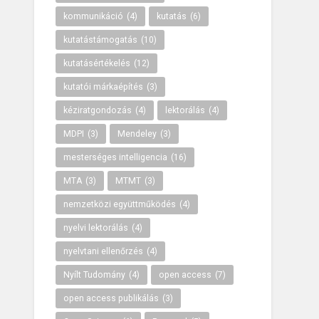
kommunikáció
(4)
kutatás
(6)
kutatástámogatás
(10)
kutatásértékelés
(12)
kutatói márkaépítés
(3)
kéziratgondozás
(4)
lektorálás
(4)
MDPI
(3)
Mendeley
(3)
mesterséges intelligencia
(16)
MTA
(3)
MTMT
(3)
nemzetközi együttműködés
(4)
nyelvi lektorálás
(4)
nyelvtani ellenőrzés
(4)
Nyílt Tudomány
(4)
open access
(7)
open access publikálás
(3)