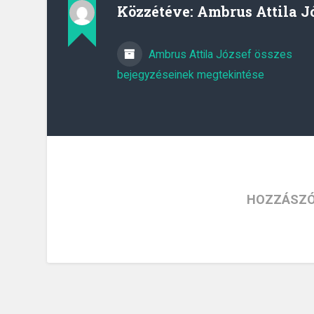
Közzétéve:
Ambrus Attila J
Ambrus Attila József összes
bejegyzéseinek megtekintése
HOZZÁSZÓ