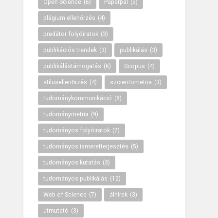
Open Science
(6)
Paperpal
(5)
plágium ellenőrzés
(4)
predátor folyóiratok
(3)
publikációs trendek
(3)
publikálás
(3)
publikálástámogatás
(6)
Scopus
(4)
stílusellenőrzés
(4)
szcientometria
(3)
tudománykommunikáció
(8)
tudománymetria
(9)
tudományos folyóiratok
(7)
tudományos ismeretterjesztés
(5)
tudományos kutatás
(3)
tudományos publikálás
(12)
Web of Science
(7)
álhírek
(3)
útmutató
(3)