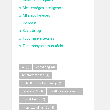
Kutatástámogatás
Mesterséges intelligencia
MI alapú keresés
Podcast
Szerzői jog
Tudományértékelés
Tudománykommunikáció
AI
(5)
egészség
(4)
fenntarthatóság
(4)
Fiatal Kutatók Akadémiája
(6)
generatív AI
(4)
hivatkozáskezelők
(3)
impakt faktor
(4)
interdiszciplinaritás
(3)