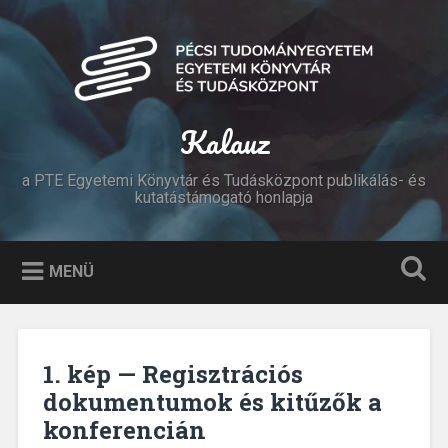
Tovább
a
Keresés
tartalomhoz
Kalauz
a PTE Egyetemi Könyvtár és Tudásközpont publikálás- és
kutatástámogató honlapja
MENÜ
1. kép — Regisztrációs
dokumentumok és kitűzők a
konferencián