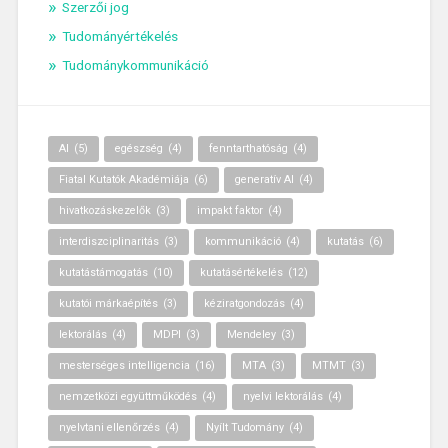
Szerzői jog
Tudományértékelés
Tudománykommunikáció
AI
(5)
egészség
(4)
fenntarthatóság
(4)
Fiatal Kutatók Akadémiája
(6)
generatív AI
(4)
hivatkozáskezelők
(3)
impakt faktor
(4)
interdiszciplinaritás
(3)
kommunikáció
(4)
kutatás
(6)
kutatástámogatás
(10)
kutatásértékelés
(12)
kutatói márkaépítés
(3)
kéziratgondozás
(4)
lektorálás
(4)
MDPI
(3)
Mendeley
(3)
mesterséges intelligencia
(16)
MTA
(3)
MTMT
(3)
nemzetközi együttműködés
(4)
nyelvi lektorálás
(4)
nyelvtani ellenőrzés
(4)
Nyílt Tudomány
(4)