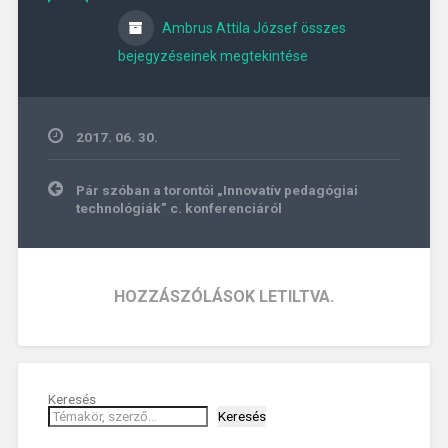
Ambrus Attila József összes
bejegyzéseinek megtekintése
2017. 06. 30.
Bejegyzés
Pár szóban a torontói „Innovatív pedagógiai
navigáció
technológiák” c. konferenciáról
HOZZÁSZÓLÁSOK LETILTVA.
Keresés
Keresés