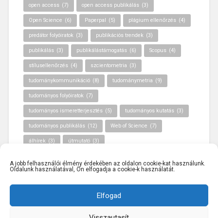
open access
(7)
open access publikálás
(3)
Open Science
(6)
Paperpal
(5)
plágium ellenőrzés
(4)
predátor folyóiratok
(3)
publikációs trendek
(3)
publikálás
(3)
publikálástámogatás
(6)
Scopus
(4)
stílusellenőrzés
(4)
szcientometria
(3)
tudománykommunikáció
(8)
tudománymetria
(9)
tudományos folyóiratok
(7)
tudományos ismeretterjesztés
(5)
tudományos kutatás
(3)
tudományos publikálás
(12)
Web of Science
(7)
álhírek
(3)
útmutató
(3)
A jobb felhasználói élmény érdekében az oldalon cookie-kat használunk.
Oldalunk használatával, Ön elfogadja a cookie-k használatát.
Elfogad
Visszautasít