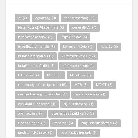
AI
(5)
egészség
(4)
fenntarthatóság
(4)
Fiatal Kutatók Akadémiája
(6)
generatív AI
(4)
hivatkozáskezelők
(3)
impakt faktor
(4)
interdiszciplinaritás
(3)
kommunikáció
(4)
kutatás
(6)
kutatástámogatás
(10)
kutatásértékelés
(12)
kutatói márkaépítés
(3)
kéziratgondozás
(4)
lektorálás
(4)
MDPI
(3)
Mendeley
(3)
mesterséges intelligencia
(16)
MTA
(3)
MTMT
(3)
nemzetközi együttműködés
(4)
nyelvi lektorálás
(4)
nyelvtani ellenőrzés
(4)
Nyílt Tudomány
(4)
open access
(7)
open access publikálás
(3)
Open Science
(6)
Paperpal
(5)
plágium ellenőrzés
(4)
predátor folyóiratok
(3)
publikációs trendek
(3)