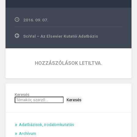
2016. 09. 07.
Bejegyzés
SciVal – Az Elsevier Kutatói Adatbázis
navigáció
HOZZÁSZÓLÁSOK LETILTVA.
Keresés
Keresés
Adatbázisok, irodalomkutatás
Archívum