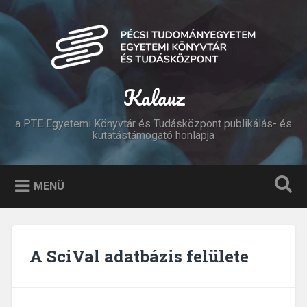
Tovább
a
Keresés
tartalomhoz
Kalauz
a PTE Egyetemi Könyvtár és Tudásközpont publikálás- és
kutatástámogató honlapja
MENÜ
A SciVal adatbázis felülete